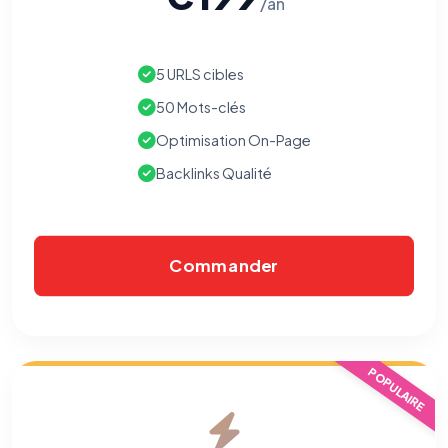
/an
5 URLS cibles
50 Mots-clés
Optimisation On-Page
Backlinks Qualité
Commander
⚙️
POPULAIRE
Cookies essentiels
TOUJOURS ACTIF
Nécessaires au fonctionnement du site : session, sécurité,
mémorisation de vos choix de consentement. Ils ne
peuvent pas être désactivés.