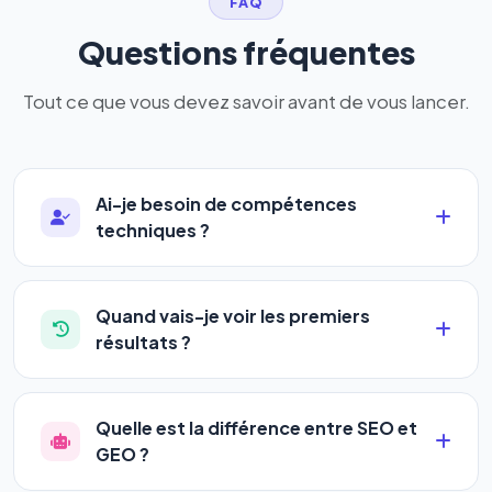
FAQ
Questions fréquentes
Tout ce que vous devez savoir avant de vous lancer.
Ai-je besoin de compétences
techniques ?
Absolument pas. Notre logiciel a été conçu pour
être accessible à
tous les profils
: artisans,
Quand vais-je voir les premiers
commerçants, auto-entrepreneurs, PME ou
résultats ?
agences. Pas de code, pas de configuration
La plupart de nos utilisateurs observent une
complexe — vous renseignez l'adresse de votre
amélioration de leur positionnement en
4 à 6
site, décrivez votre activité, et le logiciel gère tout
Quelle est la différence entre SEO et
semaines
. Le référencement est un marathon, pas
en automatique 24h/24.
GEO ?
un sprint — mais notre logiciel
accélère