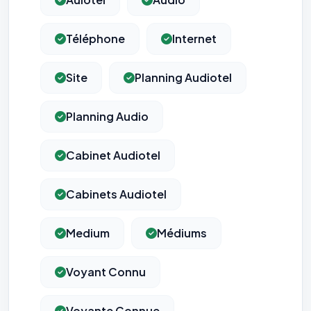
Nous aident à comprendre comment vous utilisez le site
(pages visitées, durée de visite) pour l'améliorer. Données
anonymisées via Google Analytics.
Téléphone
Internet
Cookies marketing
Site
Planning Audiotel
Permettent d'afficher des publicités pertinentes et de
mesurer l'efficacité de nos campagnes (Google Ads,
Meta/Facebook). Vous pouvez les refuser sans impact sur
Planning Audio
votre navigation.
Traceurs des courriels
Cabinet Audiotel
HORS SITE WEB
Les e-mails peuvent contenir un pixel d'ouverture et des liens
traçants (Art. 82 loi Informatique et Libertés ; recommandation CNIL
pixels 2026 / FAQ juillet 2026).
Ce suivi n'est pas géré par ce
Cabinets Audiotel
bandeau cookies
(cadre distinct du site web). Pour vous y
opposer : utilisez le
lien dédié en pied de chaque courriel
(« Pour
vous opposer à ce suivi ») — sans vous désinscrire des envois — ou
écrivez à
contact@logicielreferencement.com
. Détail :
Politique de
Medium
Médiums
confidentialité
(section Traceurs dans les Courriels).
Voyant Connu
Voyante Connue