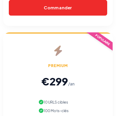
Commander
POPULAIRE
PREMIUM
€299
/an
10 URLS cibles
100 Mots-clés