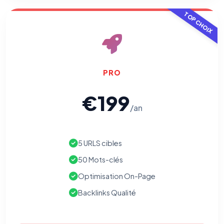
TOP CHOIX
PRO
€199
/an
5 URLS cibles
50 Mots-clés
Optimisation On-Page
Backlinks Qualité