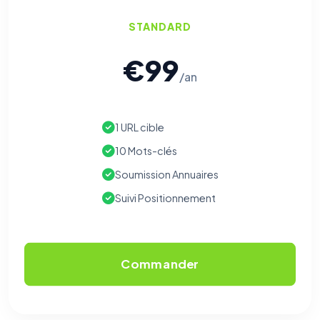
STANDARD
€99
/an
1 URL cible
10 Mots-clés
Soumission Annuaires
Suivi Positionnement
Commander