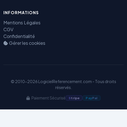
INFORMATIONS
Mentions Légales
CGV
Confidentialité
Gérer les cookies
Benjamin — Agent IA SEO &
GEO
© 2010-2026 LogicielReferencement.com - Tous droits
réservés.
Paiement Sécurisé
S
tripe
Pay
Pal