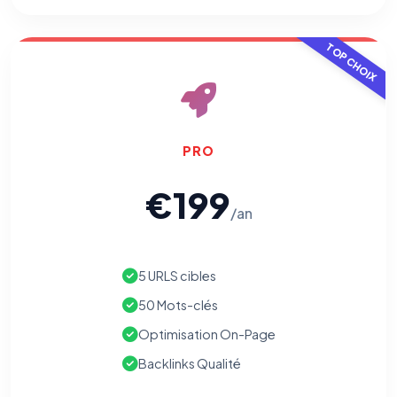
TOP CHOIX
PRO
€199
/an
5 URLS cibles
50 Mots-clés
Optimisation On-Page
Backlinks Qualité