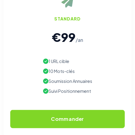
STANDARD
€99
/an
1 URL cible
10 Mots-clés
Soumission Annuaires
Suivi Positionnement
Commander