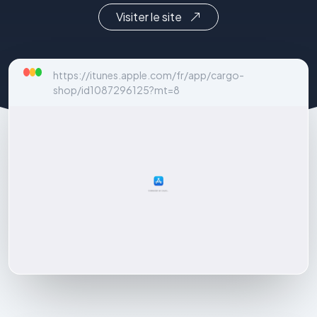
Visiter le site
https://itunes.apple.com/fr/app/cargo-
shop/id1087296125?mt=8