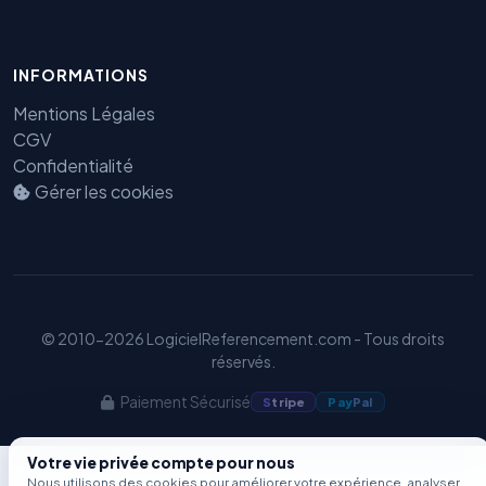
Benjamin — Agent IA SEO &
INFORMATIONS
GEO
Mentions Légales
CGV
Confidentialité
Gérer les cookies
© 2010-2026 LogicielReferencement.com - Tous droits
réservés.
Paiement Sécurisé
S
tripe
Pay
Pal
Votre vie privée compte pour nous
Nous utilisons des cookies pour améliorer votre expérience, analyser