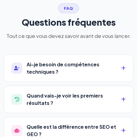
FAQ
Questions fréquentes
Tout ce que vous devez savoir avant de vous lancer.
Ai-je besoin de compétences
techniques ?
Absolument pas. Notre logiciel a été conçu pour
être accessible à
tous les profils
: artisans,
Quand vais-je voir les premiers
commerçants, auto-entrepreneurs, PME ou
résultats ?
agences. Pas de code, pas de configuration
La plupart de nos utilisateurs observent une
complexe — vous renseignez l'adresse de votre
amélioration de leur positionnement en
4 à 6
site, décrivez votre activité, et le logiciel gère tout
Quelle est la différence entre SEO et
semaines
. Le référencement est un marathon, pas
en automatique 24h/24.
GEO ?