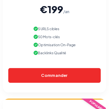
€199
/an
5 URLS cibles
50 Mots-clés
Optimisation On-Page
Backlinks Qualité
Commander
⚙️
Cookies essentiels
TOUJOURS ACTIF
POPULAIRE
Nécessaires au fonctionnement du site : session, sécurité,
mémorisation de vos choix de consentement. Ils ne