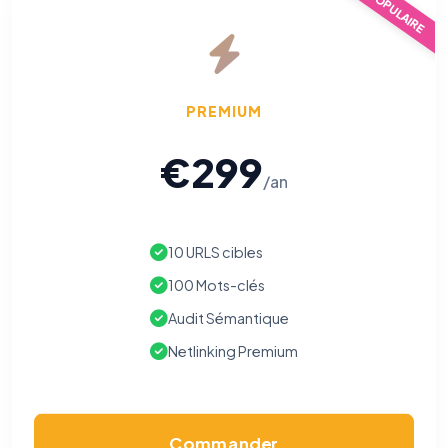
POPULAIRE
PREMIUM
€299
/an
10 URLS cibles
100 Mots-clés
Audit Sémantique
Netlinking Premium
Commander