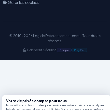
Gérer les cookies
Benjamin — Agent IA SEO &
GEO
© 2010-2026 LogicielReferencement.com - Tous droits
réservés.
Paiement Sécurisé
S
tripe
Pay
Pal
Votre vie privée compte pour nous
Nous utilisons des cookies pour améliorer votre expérience, analyser
le trafic et personnaliser les publicités. Vous pouvez accepter, refuser