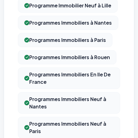
opposer : utilisez le
lien dédié en pied de chaque courriel
(« Pour
Programme Immobilier Neuf à Lille
vous opposer à ce suivi ») — sans vous désinscrire des envois — ou
écrivez à
contact@logicielreferencement.com
. Détail :
Politique de
confidentialité
(section Traceurs dans les Courriels).
Programmes Immobiliers à Nantes
Programmes Immobiliers à Paris
Programmes Immobiliers à Rouen
Programmes Immobiliers En Ile De
France
Programmes Immobiliers Neuf à
Nantes
Programmes Immobiliers Neuf à
Paris