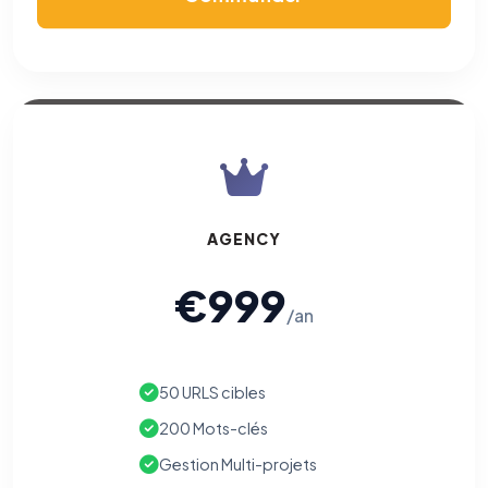
AGENCY
€999
/an
50 URLS cibles
200 Mots-clés
Gestion Multi-projets