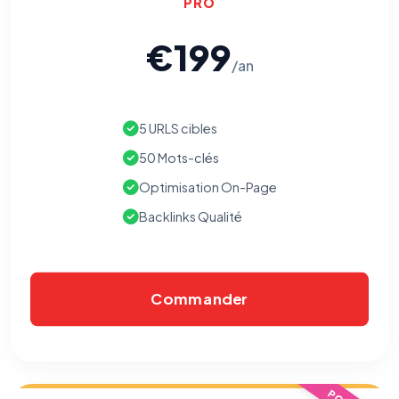
PRO
€199
/an
5 URLS cibles
50 Mots-clés
Optimisation On-Page
Backlinks Qualité
Commander