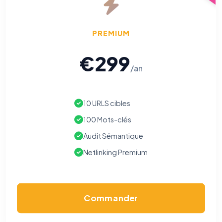
PREMIUM
€299
/an
10 URLS cibles
100 Mots-clés
Audit Sémantique
Netlinking Premium
Commander