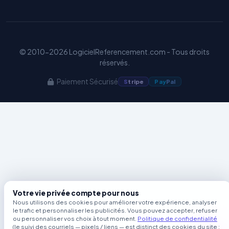
Benjamin — Agent IA SEO &
GEO
© 2010-2026 LogicielReferencement.com - Tous droits
réservés.
Paiement Sécurisé
S
tripe
Pay
Pal
Votre vie privée compte pour nous
Nous utilisons des cookies pour améliorer votre expérience, analyser
le trafic et personnaliser les publicités. Vous pouvez accepter, refuser
ou personnaliser vos choix à tout moment.
Politique de confidentialité
(le suivi des courriels — pixels / liens — est distinct des cookies du site ;