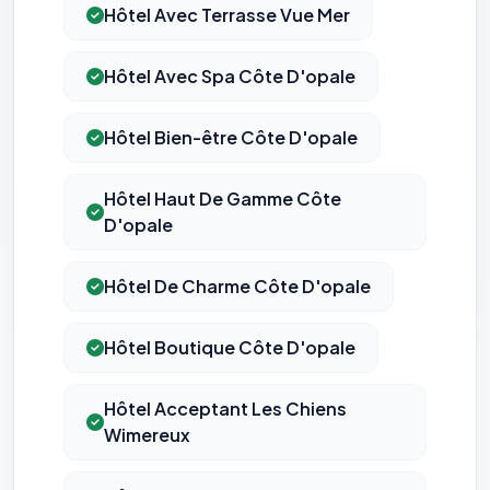
Hôtel Avec Terrasse Vue Mer
Hôtel Avec Spa Côte D'opale
Hôtel Bien-être Côte D'opale
Hôtel Haut De Gamme Côte
⚙️
D'opale
Cookies essentiels
TOUJOURS ACTIF
Hôtel De Charme Côte D'opale
Nécessaires au fonctionnement du site : session, sécurité,
mémorisation de vos choix de consentement. Ils ne
peuvent pas être désactivés.
Hôtel Boutique Côte D'opale
Cookies analytiques
Hôtel Acceptant Les Chiens
Nous aident à comprendre comment vous utilisez le site
Wimereux
(pages visitées, durée de visite) pour l'améliorer. Données
anonymisées via Google Analytics.