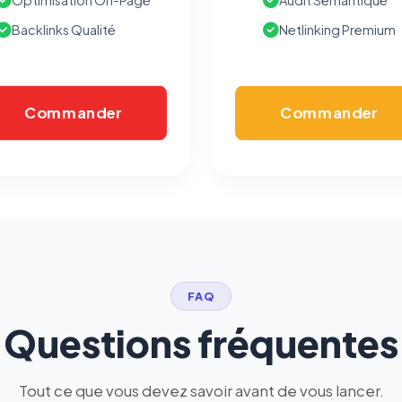
Optimisation On-Page
Audit Sémantique
vous opposer à ce suivi ») — sans vous désinscrire des envois — ou
écrivez à
contact@logicielreferencement.com
. Détail :
Politique de
Backlinks Qualité
Netlinking Premium
confidentialité
(section Traceurs dans les Courriels).
Commander
Commander
FAQ
Questions fréquentes
Tout ce que vous devez savoir avant de vous lancer.