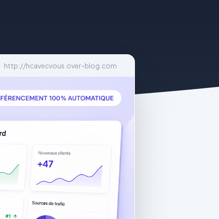
http://hcavecvous.over-blog.com