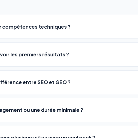
de compétences techniques ?
logiciel a été conçu pour être accessible à
tous les profils
: a
ME ou agences. Pas de code, pas de configuration complexe —
voir les premiers résultats ?
 décrivez votre activité, et le logiciel gère tout en automatiqu
sateurs observent une amélioration de leur positionnement en
4 
rathon, pas un sprint — mais notre logiciel
accélère considér
différence entre SEO et GEO ?
isant les actions SEO et GEO 24h/24. Vous suivez l'évolution 
Optimization) vous positionne sur les moteurs classiques : Goo
 Optimization) va plus loin : il fait en sorte que les IA généra
ngagement ou une durée minimale ?
us citent comme référence dans leurs réponses. Notre logiciel e
 automatiquement.
ous nos packs sont résiliables à tout moment, directement depu
ontactant par téléphone (09 73 89 23 94) ou via le support en li
ncer plusieurs sites avec un seul pack ?