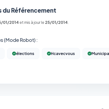
 du Référencement
5/01/2014
et mis à jour le
25/01/2014
.
s (Mode Robot) :
élections
Hcavecvous
Municipa
⚙️
Cookies essentiels
TOUJOURS ACTIF
Nécessaires au fonctionnement du site : session, sécurité,
mémorisation de vos choix de consentement. Ils ne peuvent