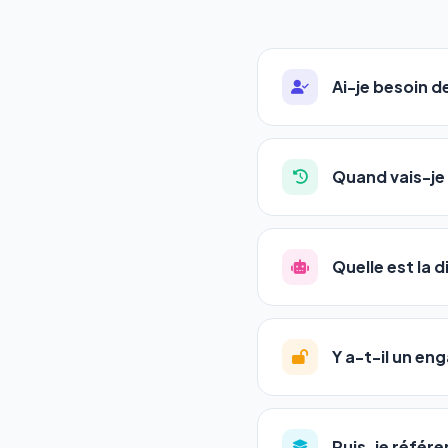
Ai-je besoin 
Absolument pas. Notre 
auto-entrepreneurs, P
Quand vais-je 
l'adresse de votre site,
La plupart de nos utili
référencement est un ma
Quelle est la 
progression
en automat
votre tableau de bord.
Le
SEO
(Search Engine 
GEO
(Generative Engine
Y a-t-il un e
Gemini et Perplexity
vo
deux simultanément et
Aucun engagement.
T
en un clic, ou en nous c
Puis-je référe