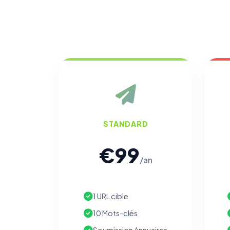
STANDARD
€99
/an
1 URL cible
10 Mots-clés