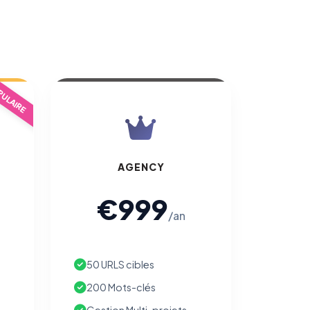
ULAIRE
AGENCY
€999
/an
50 URLS cibles
200 Mots-clés