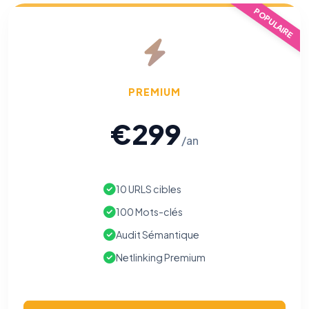
POPULAIRE
PREMIUM
€299
/an
10 URLS cibles
100 Mots-clés
Audit Sémantique
⚙️
Netlinking Premium
Cookies essentiels
TOUJOURS ACTIF
Nécessaires au fonctionnement du site : session, sécurité,