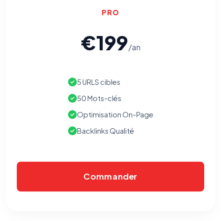
PRO
€199
/an
5 URLS cibles
50 Mots-clés
Optimisation On-Page
Backlinks Qualité
Commander