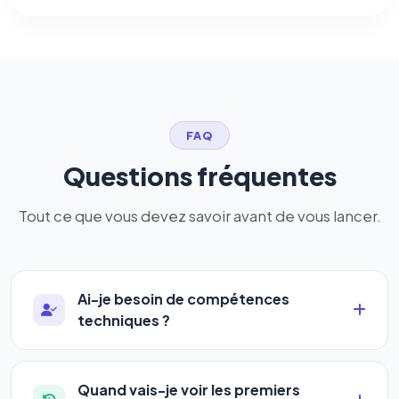
FAQ
Questions fréquentes
Tout ce que vous devez savoir avant de vous lancer.
Ai-je besoin de compétences
techniques ?
Absolument pas. Notre logiciel a été conçu pour
être accessible à
tous les profils
: artisans,
Quand vais-je voir les premiers