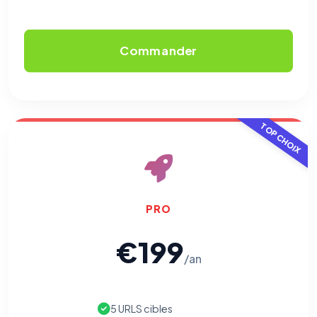
Cookies analytiques
Nous aident à comprendre comment vous utilisez le site
(pages visitées, durée de visite) pour l'améliorer. Données
Commander
anonymisées via Google Analytics.
Cookies marketing
Permettent d'afficher des publicités pertinentes et de
mesurer l'efficacité de nos campagnes (Google Ads,
TOP CHOIX
Meta/Facebook). Vous pouvez les refuser sans impact sur
votre navigation.
Traceurs des courriels
HORS SITE WEB
Les e-mails peuvent contenir un pixel d'ouverture et des liens
traçants (Art. 82 loi Informatique et Libertés ; recommandation CNIL
PRO
pixels 2026 / FAQ juillet 2026).
Ce suivi n'est pas géré par ce
bandeau cookies
(cadre distinct du site web). Pour vous y
opposer : utilisez le
lien dédié en pied de chaque courriel
(« Pour
€199
vous opposer à ce suivi ») — sans vous désinscrire des envois — ou
écrivez à
contact@logicielreferencement.com
. Détail :
Politique de
/an
confidentialité
(section Traceurs dans les Courriels).
5 URLS cibles