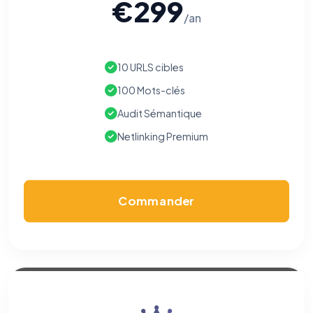
€299
/an
10 URLS cibles
100 Mots-clés
Audit Sémantique
Netlinking Premium
Commander