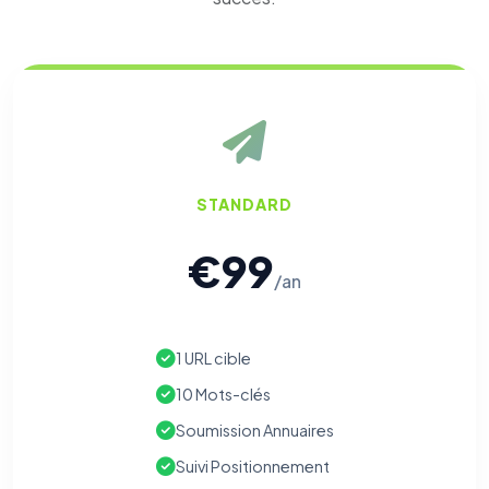
STANDARD
€99
/an
⚙️
1 URL cible
10 Mots-clés
Cookies essentiels
TOUJOURS ACTIF
Nécessaires au fonctionnement du site : session, sécurité,
Soumission Annuaires
mémorisation de vos choix de consentement. Ils ne
peuvent pas être désactivés.
Suivi Positionnement