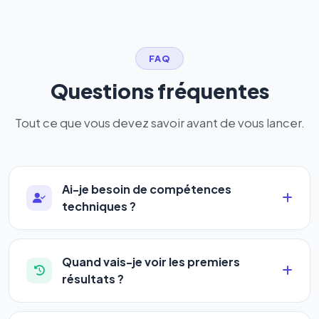
FAQ
Questions fréquentes
Tout ce que vous devez savoir avant de vous lancer.
Ai-je besoin de compétences
techniques ?
Absolument pas. Notre logiciel a été conçu pour
être accessible à
tous les profils
: artisans,
Quand vais-je voir les premiers
commerçants, auto-entrepreneurs, PME ou
résultats ?
agences. Pas de code, pas de configuration
La plupart de nos utilisateurs observent une
complexe — vous renseignez l'adresse de votre