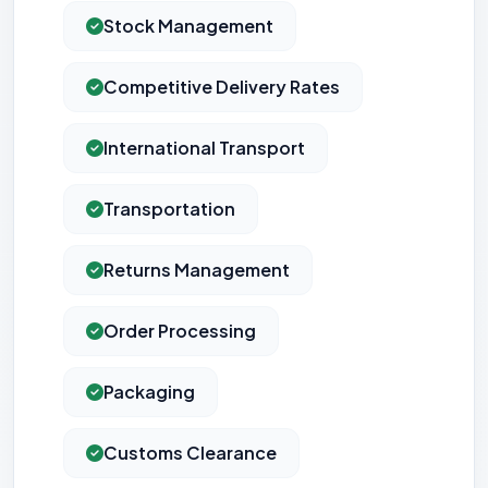
Stock Management
Competitive Delivery Rates
International Transport
Transportation
Returns Management
Order Processing
⚙️
Packaging
Cookies essentiels
TOUJOURS ACTIF
Nécessaires au fonctionnement du site : session, sécurité,
mémorisation de vos choix de consentement. Ils ne
Customs Clearance
peuvent pas être désactivés.