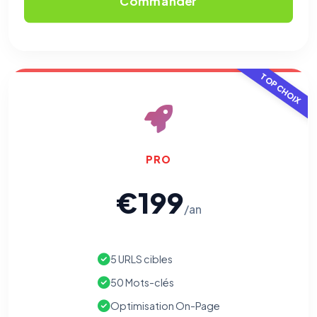
Commander
TOP CHOIX
PRO
€199
/an
5 URLS cibles
50 Mots-clés
Optimisation On-Page