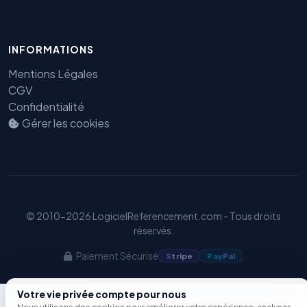
Benjamin — Agent IA SEO &
INFORMATIONS
GEO
Mentions Légales
CGV
Confidentialité
Gérer les cookies
© 2010-2026 LogicielReferencement.com - Tous droits
réservés.
Paiement Sécurisé
S
tripe
Pay
Pal
Votre vie privée compte pour nous
Nous utilisons des cookies pour améliorer votre expérience, analyser