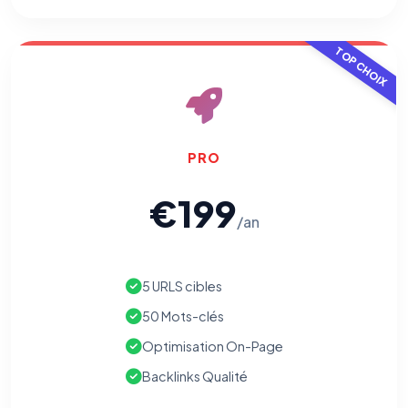
TOP CHOIX
PRO
€199
/an
5 URLS cibles
50 Mots-clés
Optimisation On-Page
Backlinks Qualité