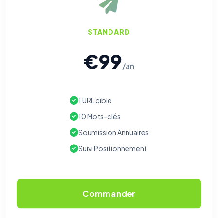
STANDARD
€99
/an
1 URL cible
10 Mots-clés
Soumission Annuaires
Suivi Positionnement
Commander