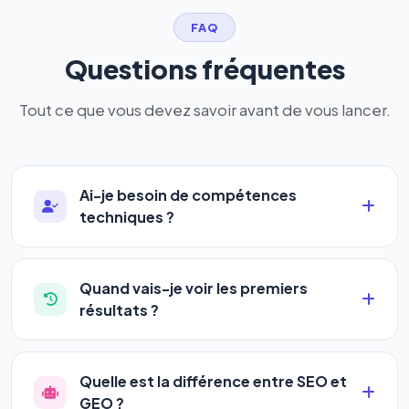
FAQ
Questions fréquentes
Tout ce que vous devez savoir avant de vous lancer.
Ai-je besoin de compétences
techniques ?
Absolument pas. Notre logiciel a été conçu pour
être accessible à
tous les profils
: artisans,
Quand vais-je voir les premiers
commerçants, auto-entrepreneurs, PME ou
résultats ?
agences. Pas de code, pas de configuration
La plupart de nos utilisateurs observent une
complexe — vous renseignez l'adresse de votre
amélioration de leur positionnement en
4 à 6
site, décrivez votre activité, et le logiciel gère tout
Quelle est la différence entre SEO et
semaines
. Le référencement est un marathon, pas
en automatique 24h/24.
GEO ?