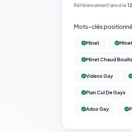
Référencement lancé le
1
Mots-clés positionné
Minet
Mine
Minet Chaud Bouill
Videos Gay
Plan Cul De Gays
Ados Gay
P