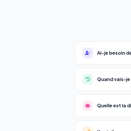
Ai-je besoin 
Absolument pas. Notre 
auto-entrepreneurs, P
Quand vais-je 
l'adresse de votre site,
La plupart de nos utili
référencement est un ma
Quelle est la 
progression
en automat
votre tableau de bord.
Le
SEO
(Search Engine 
GEO
(Generative Engine