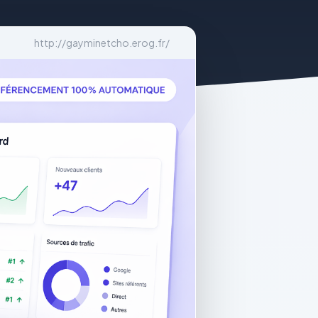
http://gayminetcho.erog.fr/