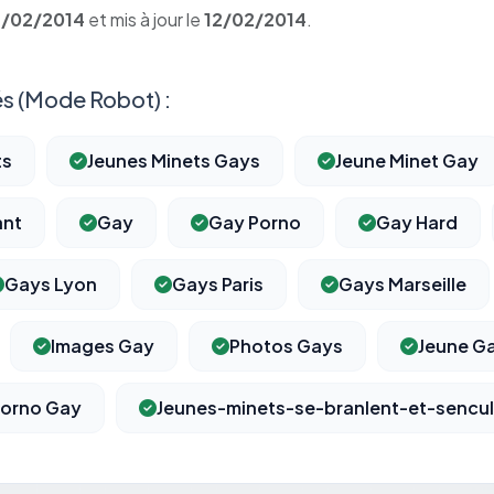
2/02/2014
et mis à jour le
12/02/2014
.
s (Mode Robot) :
ts
Jeunes Minets Gays
Jeune Minet Gay
ant
Gay
Gay Porno
Gay Hard
Gays Lyon
Gays Paris
Gays Marseille
Images Gay
Photos Gays
Jeune Ga
orno Gay
Jeunes-minets-se-branlent-et-sencu
⚙️
Cookies essentiels
TOUJOURS ACTIF