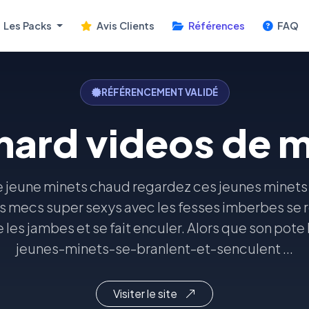
Les Packs
Avis Clients
Références
FAQ
RÉFÉRENCEMENT VALIDÉ
hard videos de 
 jeune minets chaud regardez ces jeunes minets 
es mecs super sexys avec les fesses imberbes se 
les jambes et se fait enculer. Alors que son pote l
jeunes-minets-se-branlent-et-senculent ...
Visiter le site