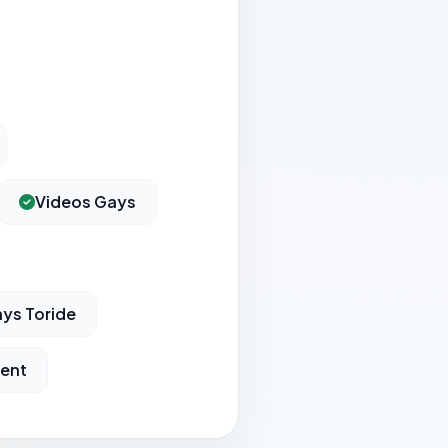
Videos Gays
ys Toride
lent