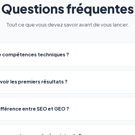
Questions fréquentes
Tout ce que vous devez savoir avant de vous lancer.
de compétences techniques ?
logiciel a été conçu pour être accessible à
tous les profils
: a
ME ou agences. Pas de code, pas de configuration complexe —
voir les premiers résultats ?
 décrivez votre activité, et le logiciel gère tout en automatiqu
sateurs observent une amélioration de leur positionnement en
4 
rathon, pas un sprint — mais notre logiciel
accélère considér
différence entre SEO et GEO ?
isant les actions SEO et GEO 24h/24. Vous suivez l'évolution 
Optimization) vous positionne sur les moteurs classiques : Goo
 Optimization) va plus loin : il fait en sorte que les IA généra