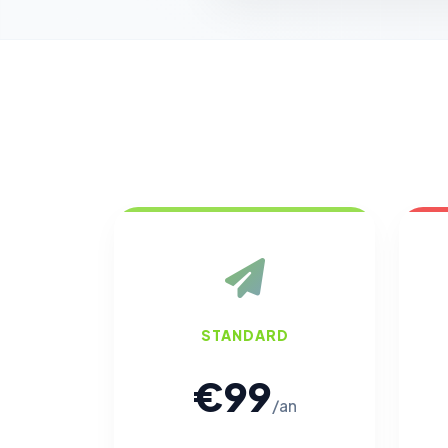
STANDARD
€99
/an