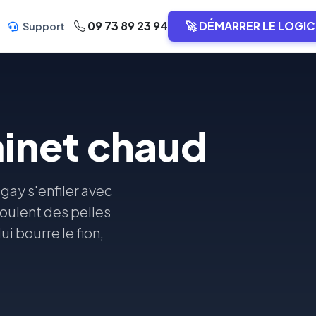
09 73 89 23 94
🚀 DÉMARRER LE LOGIC
Support
minet chaud
gay s'enfiler avec
roulent des pelles
ui bourre le fion,