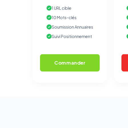
1 URL cible
10 Mots-clés
Soumission Annuaires
Suivi Positionnement
Commander