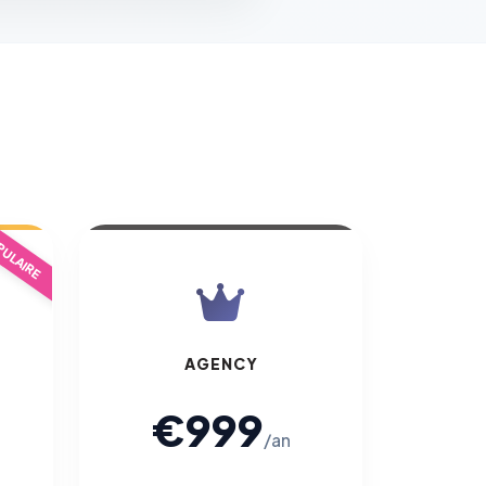
ULAIRE
AGENCY
€999
/an