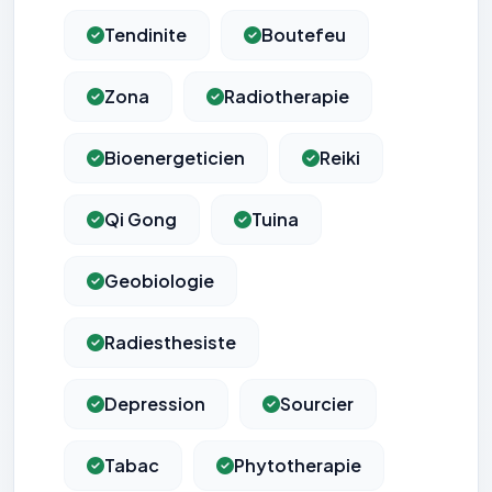
Tendinite
Boutefeu
Zona
Radiotherapie
Bioenergeticien
Reiki
Qi Gong
Tuina
Geobiologie
Radiesthesiste
Depression
Sourcier
Tabac
Phytotherapie