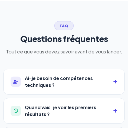
FAQ
Questions fréquentes
Tout ce que vous devez savoir avant de vous lancer.
Ai-je besoin de compétences
techniques ?
Absolument pas. Notre logiciel a été conçu pour
être accessible à
tous les profils
: artisans,
Quand vais-je voir les premiers
commerçants, auto-entrepreneurs, PME ou
résultats ?
agences. Pas de code, pas de configuration
La plupart de nos utilisateurs observent une
complexe — vous renseignez l'adresse de votre