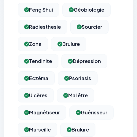
Feng Shui
Géobiologie
Radiesthesie
Sourcier
Zona
Brulure
Tendinite
Dépression
Eczéma
Psoriasis
Ulcères
Mal être
Magnétiseur
Guérisseur
Marseille
Brulure