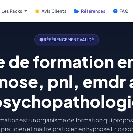
Les Packs
Avis Clients
Références
FAQ
RÉFÉRENCEMENT VALIDÉ
 de formation en
nose, pnl, emdr 
psychopathologi
rmation est un organisme de formation qui propo
 praticien et maitre praticien en hypnose Erickso