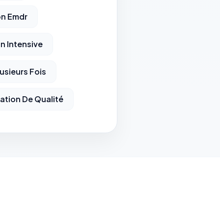
on Emdr
n Intensive
usieurs Fois
ation De Qualité