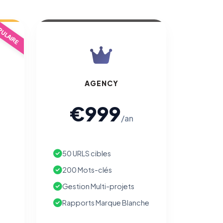
ULAIRE
AGENCY
€999
/an
50 URLS cibles
200 Mots-clés
Gestion Multi-projets
Rapports Marque Blanche