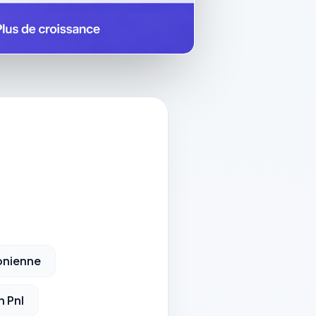
onienne
n Pnl