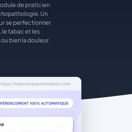
dule de praticien
ychopathologie. Un
r se perfectionner
 le tabac et les
ou bien la douleur.
https://francetranseformation.com