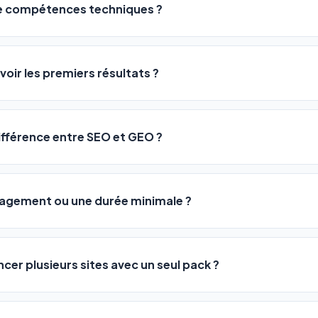
de compétences techniques ?
logiciel a été conçu pour être accessible à
tous les profils
: a
ME ou agences. Pas de code, pas de configuration complexe —
voir les premiers résultats ?
 décrivez votre activité, et le logiciel gère tout en automatiqu
sateurs observent une amélioration de leur positionnement en
4 
rathon, pas un sprint — mais notre logiciel
accélère considér
différence entre SEO et GEO ?
isant les actions SEO et GEO 24h/24. Vous suivez l'évolution 
Optimization) vous positionne sur les moteurs classiques : Goo
 Optimization) va plus loin : il fait en sorte que les IA généra
ngagement ou une durée minimale ?
us citent comme référence dans leurs réponses. Notre logiciel e
 automatiquement.
ous nos packs sont résiliables à tout moment, directement depu
ontactant par téléphone (09 73 89 23 94) ou via le support en li
ncer plusieurs sites avec un seul pack ?
re liberté est totale.
e un nombre de sites différent :