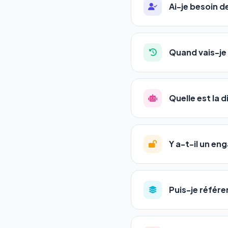
Ai-je besoin 
Absolument pas. Notre 
auto-entrepreneurs, P
Quand vais-je 
l'adresse de votre site,
La plupart de nos utili
référencement est un ma
Quelle est la 
progression
en automat
votre tableau de bord.
Le
SEO
(Search Engine 
GEO
(Generative Engine
Y a-t-il un e
Gemini et Perplexity
vo
deux simultanément et
Aucun engagement.
T
en un clic, ou en nous c
Puis-je référe
pas de frais cachés. Vot
Oui ! Chaque pack couvr