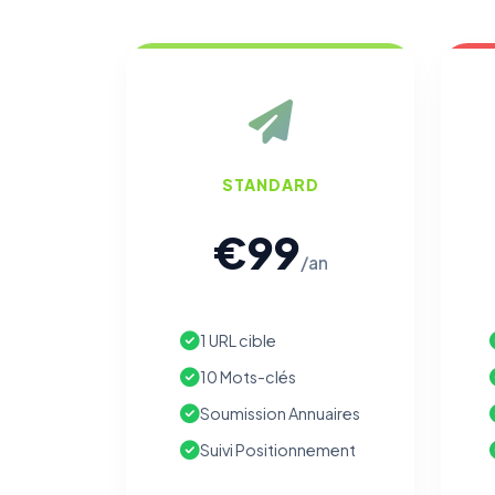
STANDARD
€99
/an
1 URL cible
10 Mots-clés
Soumission Annuaires
Suivi Positionnement