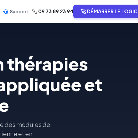
09 73 89 23 94
🚀 DÉMARRER LE LOGIC
Support
 thérapies
appliquée et
e
se des modules de
nienne et en