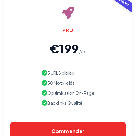
PRO
€199
/an
5 URLS cibles
50 Mots-clés
Optimisation On-Page
Backlinks Qualité
⚙️
Commander