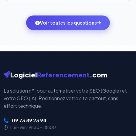
l'onglet
« Migrer votre pack »
pour basculer en
Totalement. Nous utilisons
Stripe
et
PayPal
, deux
quelques clics vers le pack qui correspond à vos
des systèmes de paiement les plus sécurisés au
ambitions du moment — sans perdre vos données ni
monde. Vos données bancaires ne transitent jamais
Voir toutes les questions
votre historique.
par nos serveurs — elles sont gérées directement et
cryptées par ces plateformes certifiées PCI DSS.
Logiciel
Referencement
.com
La solution n°1 pour automatiser votre SEO (Google) et
votre GEO (IA). Positionnez votre site partout, sans
effort technique.
09 73 89 23 94
Lun-Ven: 9h30 - 18h00