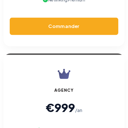
vous opposer à ce suivi ») — sans vous désinscrire des envois — ou
écrivez à
contact@logicielreferencement.com
. Détail :
Politique de
confidentialité
(section Traceurs dans les Courriels).
Commander
AGENCY
€999
/an