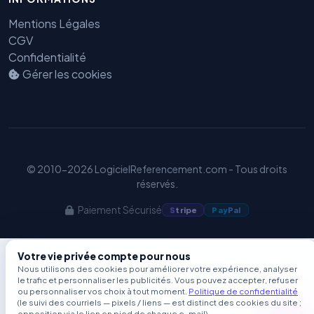
GEO
Mentions Légales
CGV
Confidentialité
Gérer les cookies
© 2010-2026 LogicielReferencement.com - Tous droits
réservés.
Paiement Sécurisé
S
tripe
Pay
Pal
Votre vie privée compte pour nous
Nous utilisons des cookies pour améliorer votre expérience, analyser
le trafic et personnaliser les publicités. Vous pouvez accepter, refuser
ou personnaliser vos choix à tout moment.
Politique de confidentialité
(le suivi des courriels — pixels / liens — est distinct des cookies du site ;
opposition via le lien en pied de chaque e-mail).