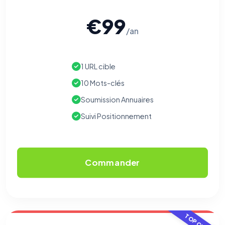
€99
/an
1 URL cible
10 Mots-clés
Soumission Annuaires
Suivi Positionnement
Commander
TOP CHOIX