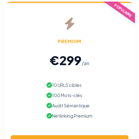
POPULAIRE
PREMIUM
€299
/an
10 URLS cibles
100 Mots-clés
Audit Sémantique
⚙️
Netlinking Premium
Cookies essentiels
TOUJOURS ACTIF
Nécessaires au fonctionnement du site : session, sécurité,