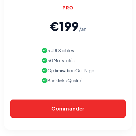
PRO
€199
/an
5 URLS cibles
50 Mots-clés
Optimisation On-Page
Backlinks Qualité
Commander