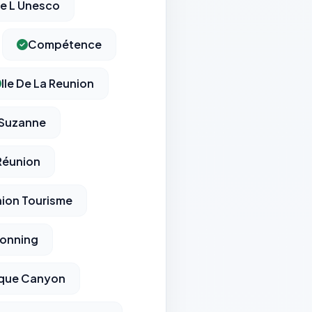
De L Unesco
Compétence
Ile De La Reunion
 Suzanne
 Réunion
nion Tourisme
onning
aque Canyon