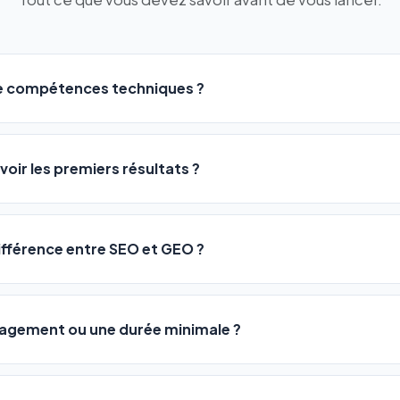
de compétences techniques ?
logiciel a été conçu pour être accessible à
tous les profils
: a
ME ou agences. Pas de code, pas de configuration complexe —
voir les premiers résultats ?
 décrivez votre activité, et le logiciel gère tout en automatiqu
sateurs observent une amélioration de leur positionnement en
4 
rathon, pas un sprint — mais notre logiciel
accélère considér
différence entre SEO et GEO ?
isant les actions SEO et GEO 24h/24. Vous suivez l'évolution 
Optimization) vous positionne sur les moteurs classiques : Goo
 Optimization) va plus loin : il fait en sorte que les IA généra
ngagement ou une durée minimale ?
us citent comme référence dans leurs réponses. Notre logiciel e
 automatiquement.
ous nos packs sont résiliables à tout moment, directement depu
ontactant par téléphone (09 73 89 23 94) ou via le support en li