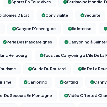
Sports En Eaux Vives
Patrimoine Mondial 
Diplomes D Etat
Convivialite
Sécurite
Canyon D'envergure
Ile Intense
Perle Des Mascareignes
Canyoning à Sainte
lanc Hellbourg
Tous Les Canyoning à L'ile De La
Tourisme
Guide Du Routard
Ile De La Reu
urisme
Canioning
Rafting
Canny
nel Du Secours En Montagne
Vidéo Offerte à Ch