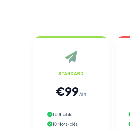
STANDARD
€99
/an
1 URL cible
10 Mots-clés