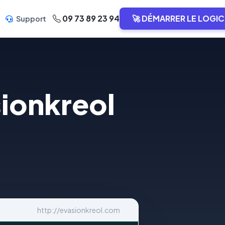
09 73 89 23 94
🚀 DÉMARRER LE LOGIC
Support
ionkreol
http://evasionkreol.com