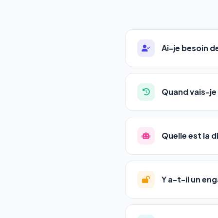
Ai-je besoin 
Absolument pas. Notre 
auto-entrepreneurs, P
Quand vais-je 
l'adresse de votre site,
La plupart de nos utili
référencement est un ma
Quelle est la 
progression
en automat
votre tableau de bord.
Le
SEO
(Search Engine 
GEO
(Generative Engine
Y a-t-il un e
Gemini et Perplexity
vo
deux simultanément et
Aucun engagement.
T
en un clic, ou en nous c