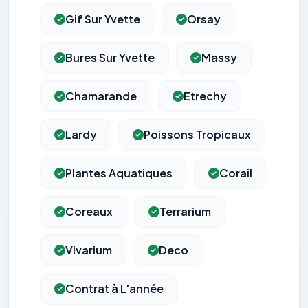
Gif Sur Yvette
Orsay
Bures Sur Yvette
Massy
Chamarande
Etrechy
Lardy
Poissons Tropicaux
Plantes Aquatiques
Corail
Coreaux
Terrarium
Vivarium
Deco
Contrat à L'année