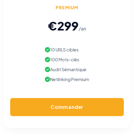
PREMIUM
€299
/an
10 URLS cibles
100 Mots-clés
Audit Sémantique
Netlinking Premium
Commander