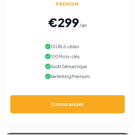
PREMIUM
€299
⚙️
/an
Cookies essentiels
TOUJOURS ACTIF
10 URLS cibles
Nécessaires au fonctionnement du site : session, sécurité,
mémorisation de vos choix de consentement. Ils ne
100 Mots-clés
peuvent pas être désactivés.
Audit Sémantique
Cookies analytiques
Netlinking Premium
Nous aident à comprendre comment vous utilisez le site
(pages visitées, durée de visite) pour l'améliorer. Données
anonymisées via Google Analytics.
Commander
Cookies marketing
Permettent d'afficher des publicités pertinentes et de
mesurer l'efficacité de nos campagnes (Google Ads,
Meta/Facebook). Vous pouvez les refuser sans impact sur
votre navigation.