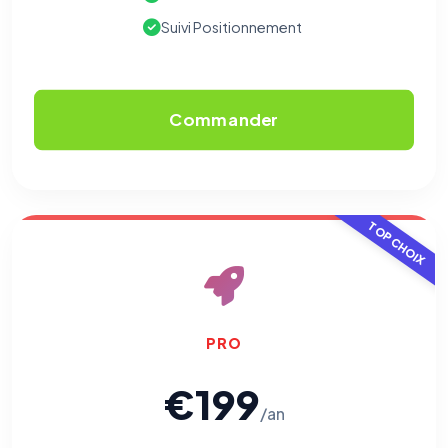
Suivi Positionnement
Commander
TOP CHOIX
PRO
€199
/an