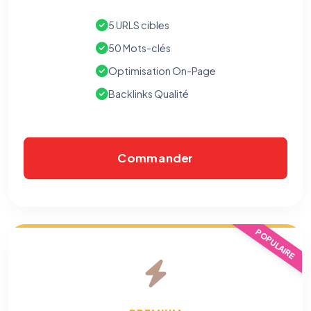
5 URLS cibles
50 Mots-clés
Optimisation On-Page
Backlinks Qualité
Commander
⚙️
POPULAIRE
Cookies essentiels
TOUJOURS ACTIF
Nécessaires au fonctionnement du site : session, sécurité,
mémorisation de vos choix de consentement. Ils ne
peuvent pas être désactivés.