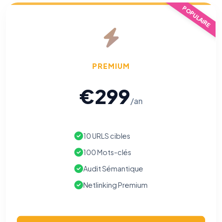
POPULAIRE
PREMIUM
⚙️
€299
/an
Cookies essentiels
TOUJOURS ACTIF
Nécessaires au fonctionnement du site : session, sécurité,
mémorisation de vos choix de consentement. Ils ne
peuvent pas être désactivés.
10 URLS cibles
100 Mots-clés
Cookies analytiques
Nous aident à comprendre comment vous utilisez le site
Audit Sémantique
(pages visitées, durée de visite) pour l'améliorer. Données
anonymisées via Google Analytics.
Netlinking Premium
Cookies marketing
Permettent d'afficher des publicités pertinentes et de