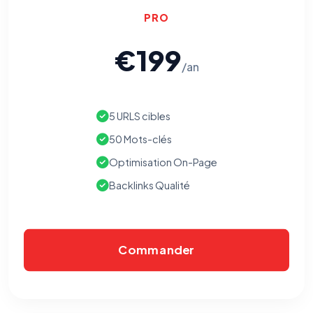
PRO
€199
/an
5 URLS cibles
50 Mots-clés
Optimisation On-Page
Backlinks Qualité
Commander