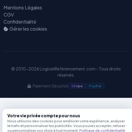
Benjamin — Agent IA SEO &
Mentions Légales
GEO
CGV
Confidentialité
Gérer les cookies
© 2010-2026 LogicielReferencement.com - Tous droits
réservés.
Paiement Sécurisé
S
tripe
Pay
Pal
Votre vie privée compte pour nous
Nous utilisons des cookies pour améliorer votre expérience, analyser
le trafic et personnaliser les publicités. Vous pouvez accepter, refuser
ou personnaliser vos choix à tout moment.
Politique de confidentialité