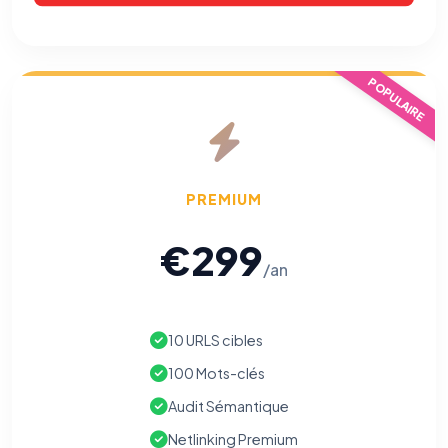
POPULAIRE
PREMIUM
€299
/an
10 URLS cibles
100 Mots-clés
Audit Sémantique
Netlinking Premium