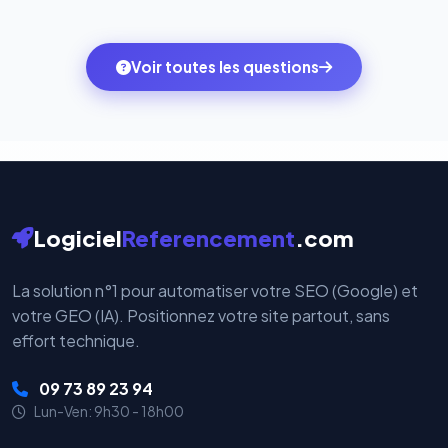
Totalement. Nous utilisons
Stripe
et
PayPal
, deux
quelques clics vers le pack qui correspond à vos
des systèmes de paiement les plus sécurisés au
ambitions du moment — sans perdre vos données ni
monde. Vos données bancaires ne transitent jamais
Voir toutes les questions
votre historique.
par nos serveurs — elles sont gérées directement et
cryptées par ces plateformes certifiées PCI DSS.
Logiciel
Referencement
.com
La solution n°1 pour automatiser votre SEO (Google) et
votre GEO (IA). Positionnez votre site partout, sans
effort technique.
09 73 89 23 94
Lun-Ven: 9h30 - 18h00