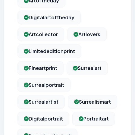
Artoftheday
Digitalartoftheday
Artcollector
Artlovers
Limitededitionprint
Fineartprint
Surrealart
Surrealportrait
Surrealartist
Surrealismart
Digitalportrait
Portraitart