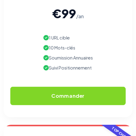
€99
/an
1 URL cible
10 Mots-clés
Soumission Annuaires
⚙️
Suivi Positionnement
Cookies essentiels
TOUJOURS ACTIF
Nécessaires au fonctionnement du site : session, sécurité,
mémorisation de vos choix de consentement. Ils ne
Commander
peuvent pas être désactivés.
Cookies analytiques
Nous aident à comprendre comment vous utilisez le site
(pages visitées, durée de visite) pour l'améliorer. Données
anonymisées via Google Analytics.
TOP CHOIX