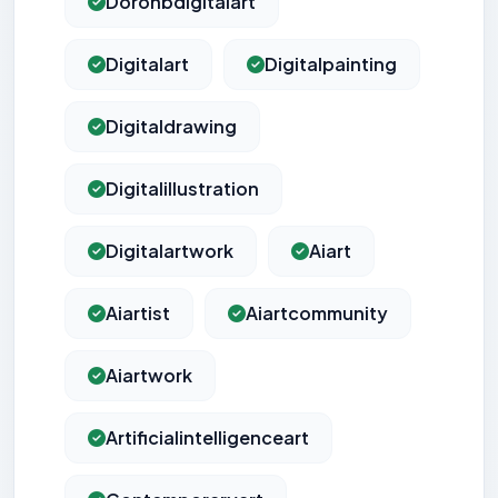
Doronbdigitalart
Digitalart
Digitalpainting
Digitaldrawing
Digitalillustration
Digitalartwork
Aiart
Aiartist
Aiartcommunity
Aiartwork
Artificialintelligenceart