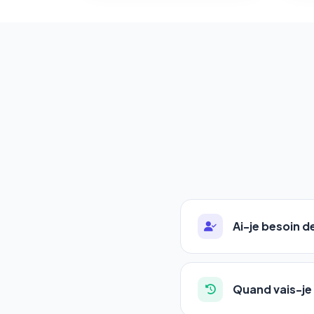
Ai-je besoin 
Absolument pas. Notre 
auto-entrepreneurs, P
Quand vais-je 
l'adresse de votre site,