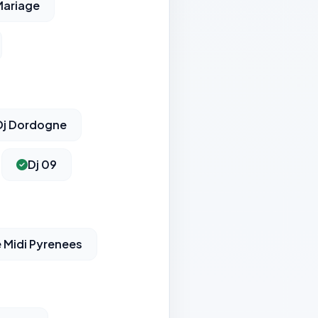
Mariage
Dj Dordogne
Dj 09
 Midi Pyrenees