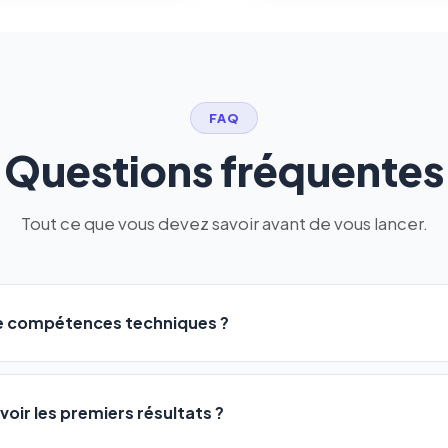
FAQ
Questions fréquentes
Tout ce que vous devez savoir avant de vous lancer.
de compétences techniques ?
logiciel a été conçu pour être accessible à
tous les profils
: a
ME ou agences. Pas de code, pas de configuration complexe —
voir les premiers résultats ?
 décrivez votre activité, et le logiciel gère tout en automatiqu