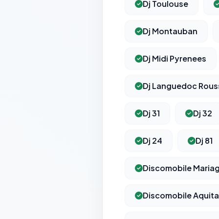
Dj Toulouse
Dj Montauban
Dj Midi Pyrenees
Dj Languedoc Rouss
Dj 31
Dj 32
Dj 24
Dj 81
Discomobile Maria
Discomobile Aquita