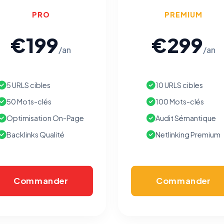
PRO
PREMIUM
€199
€299
/an
/an
5 URLS cibles
10 URLS cibles
50 Mots-clés
100 Mots-clés
Optimisation On-Page
Audit Sémantique
Backlinks Qualité
Netlinking Premium
Commander
Commander