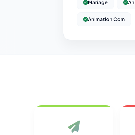
Mariage
An
Animation Com