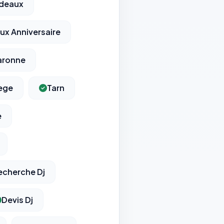
rdeaux
ux Anniversaire
aronne
ege
Tarn
e
echerche Dj
Devis Dj