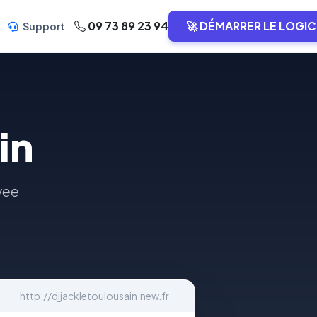
09 73 89 23 94
🚀 DÉMARRER LE LOGIC
Support
in
vee
http://djjackletoulousain.new.fr