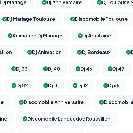
Dj Mariage
Dj Anniversaire
Dj Toulouse 
Dj Mariage Toulouse
Discomobile Toulouse
Animation Dj Mariage
Dj Aquitaine
illon
Dj Animation
Dj Bordeaux
Dj 33
Dj 40
Dj 46
Dj 47
Dj 82
Dj 11
Dj 12
Dj 65
ge
Discomobile Anniversaire
Discomobile
ine
Discomobile Languedoc Roussillon