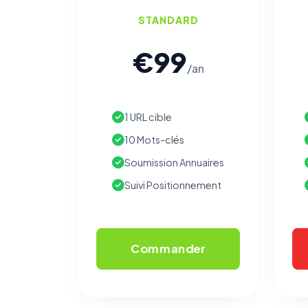
STANDARD
€99
/an
1 URL cible
10 Mots-clés
Soumission Annuaires
Suivi Positionnement
Commander