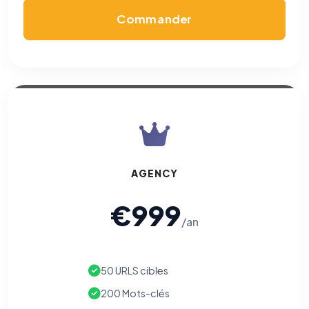
Commander
AGENCY
€999
/an
50 URLS cibles
200 Mots-clés