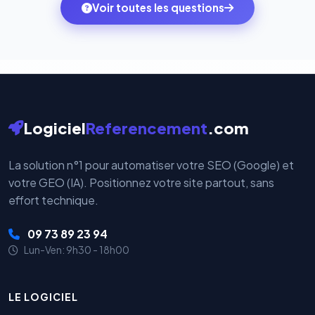
monde. Vos données bancaires ne transitent jamais
Voir toutes les questions
votre historique.
par nos serveurs — elles sont gérées directement et
cryptées par ces plateformes certifiées PCI DSS.
Logiciel
Referencement
.com
La solution n°1 pour automatiser votre SEO (Google) et
votre GEO (IA). Positionnez votre site partout, sans
effort technique.
09 73 89 23 94
Lun-Ven: 9h30 - 18h00
LE LOGICIEL