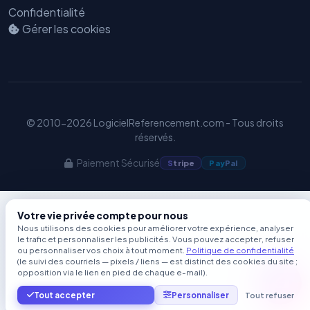
Confidentialité
Gérer les cookies
© 2010-2026 LogicielReferencement.com - Tous droits
réservés.
Paiement Sécurisé
S
tripe
Pay
Pal
Votre vie privée compte pour nous
Nous utilisons des cookies pour améliorer votre expérience, analyser
le trafic et personnaliser les publicités. Vous pouvez accepter, refuser
ou personnaliser vos choix à tout moment.
Politique de confidentialité
(le suivi des courriels — pixels / liens — est distinct des cookies du site ;
opposition via le lien en pied de chaque e-mail).
Tout accepter
Personnaliser
Tout refuser