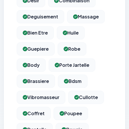
Desir
Combinaison
Deguisement
Massage
Bien Etre
Huile
Guepiere
Robe
Body
Porte Jartelle
Brassiere
Bdsm
Vibromasseur
Cullotte
Coffret
Poupee