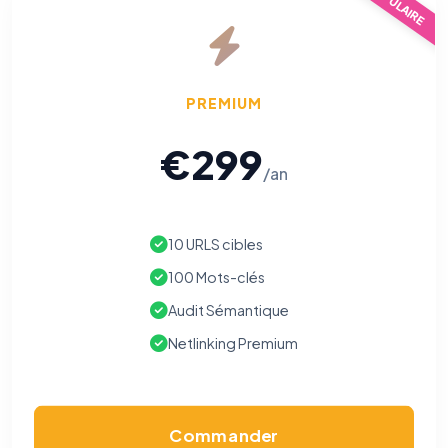
POPULAIRE
PREMIUM
€299
/an
10 URLS cibles
100 Mots-clés
Audit Sémantique
Netlinking Premium
⚙️
Cookies essentiels
TOUJOURS ACTIF
Nécessaires au fonctionnement du site : session, sécurité,
Commander
mémorisation de vos choix de consentement. Ils ne