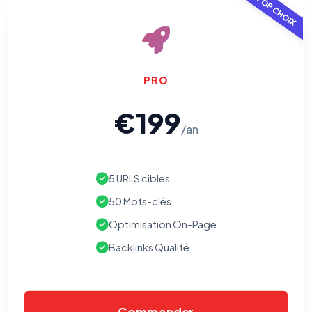
TOP CHOIX
PRO
€199
/an
5 URLS cibles
50 Mots-clés
Optimisation On-Page
Backlinks Qualité
⚙️
Commander