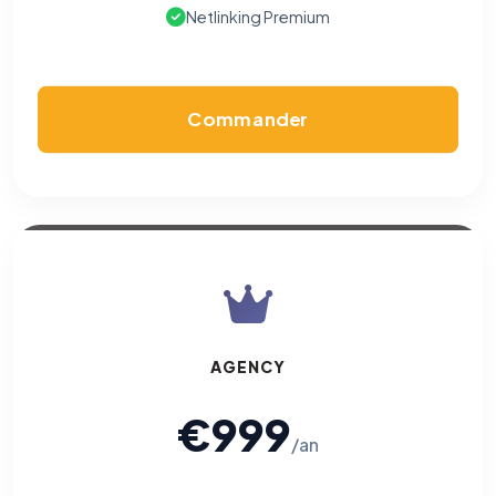
vous opposer à ce suivi ») — sans vous désinscrire des envois — ou
Netlinking Premium
écrivez à
contact@logicielreferencement.com
. Détail :
Politique de
confidentialité
(section Traceurs dans les Courriels).
Commander
AGENCY
€999
/an