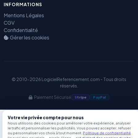
Benjamin — Agent IA SEO &
INFORMATIONS
GEO
Mentions Légales
CGV
Confidentialité
Gérer les cookies
© 2010-2026 LogicielReferencement.com - Tous droits
réservés.
Paiement Sécurisé
S
tripe
Pay
Pal
Votre vie privée compte pour nous
Nous utilisons des cookies pour améliorer votre expérience, analyser
le trafic et personnaliser les publicités. Vous pouvez accepter, refuser
ou personnaliser vos choix à tout moment.
Politique de confidentialité
(le suivi des courriels — pixels / liens — est distinct des cookies du site ;