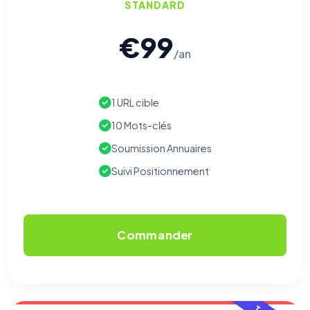
STANDARD
€99
/an
1 URL cible
10 Mots-clés
Soumission Annuaires
Suivi Positionnement
Commander