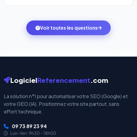
l'onglet
« Migrer votre pack »
pour basculer en
Totalement. Nous utilisons
Stripe
et
PayPal
, deux
quelques clics vers le pack qui correspond à vos
des systèmes de paiement les plus sécurisés au
ambitions du moment — sans perdre vos données ni
monde. Vos données bancaires ne transitent jamais
Voir toutes les questions
votre historique.
par nos serveurs — elles sont gérées directement et
cryptées par ces plateformes certifiées PCI DSS.
Logiciel
Referencement
.com
La solution n°1 pour automatiser votre SEO (Google) et
votre GEO (IA). Positionnez votre site partout, sans
effort technique.
09 73 89 23 94
Lun-Ven: 9h30 - 18h00