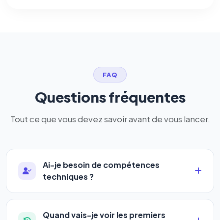
FAQ
Questions fréquentes
Tout ce que vous devez savoir avant de vous lancer.
Ai-je besoin de compétences
techniques ?
Absolument pas. Notre logiciel a été conçu pour
être accessible à
tous les profils
: artisans,
Quand vais-je voir les premiers