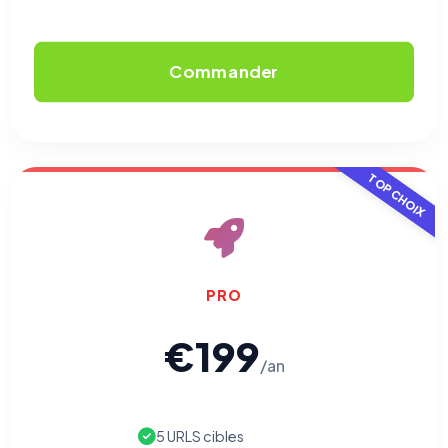
Commander
TOP CHOIX
⚙️
PRO
€199
Cookies essentiels
TOUJOURS ACTIF
/an
Nécessaires au fonctionnement du site : session, sécurité,
mémorisation de vos choix de consentement. Ils ne
peuvent pas être désactivés.
5 URLS cibles