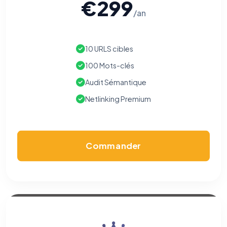
€299
/an
10 URLS cibles
100 Mots-clés
Audit Sémantique
Netlinking Premium
Commander