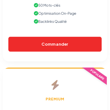
Cookies analytiques
50 Mots-clés
Nous aident à comprendre comment vous utilisez le site
(pages visitées, durée de visite) pour l'améliorer. Données
Optimisation On-Page
anonymisées via Google Analytics.
Backlinks Qualité
Cookies marketing
Permettent d'afficher des publicités pertinentes et de
mesurer l'efficacité de nos campagnes (Google Ads,
Meta/Facebook). Vous pouvez les refuser sans impact sur
Commander
votre navigation.
Traceurs des courriels
HORS SITE WEB
Les e-mails peuvent contenir un pixel d'ouverture et des liens
traçants (Art. 82 loi Informatique et Libertés ; recommandation CNIL
POPULAIRE
pixels 2026 / FAQ juillet 2026).
Ce suivi n'est pas géré par ce
bandeau cookies
(cadre distinct du site web). Pour vous y
opposer : utilisez le
lien dédié en pied de chaque courriel
(« Pour
vous opposer à ce suivi ») — sans vous désinscrire des envois — ou
écrivez à
contact@logicielreferencement.com
. Détail :
Politique de
confidentialité
(section Traceurs dans les Courriels).
PREMIUM