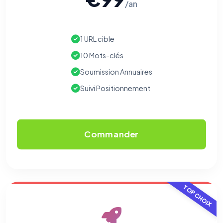
/an
1 URL cible
10 Mots-clés
Soumission Annuaires
Suivi Positionnement
Commander
TOP CHOIX