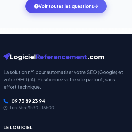
ambitions du moment — sans perdre vos données ni
monde. Vos données bancaires ne transitent jamais
Voir toutes les questions
votre historique.
par nos serveurs — elles sont gérées directement et
cryptées par ces plateformes certifiées PCI DSS.
Logiciel
Referencement
.com
La solution n°1 pour automatiser votre SEO (Google) et
votre GEO (IA). Positionnez votre site partout, sans
effort technique.
09 73 89 23 94
Lun-Ven: 9h30 - 18h00
LE LOGICIEL