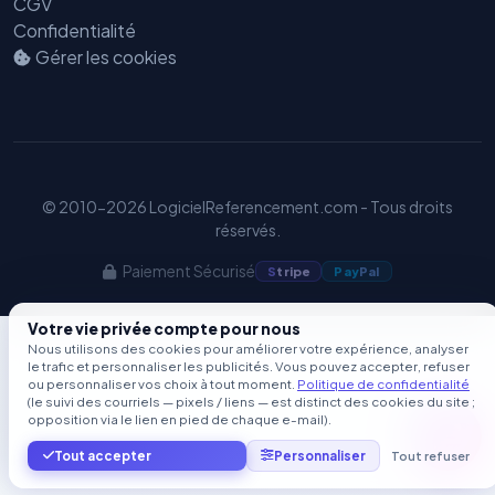
CGV
Confidentialité
Gérer les cookies
© 2010-2026 LogicielReferencement.com - Tous droits
réservés.
Paiement Sécurisé
S
tripe
Pay
Pal
Votre vie privée compte pour nous
Nous utilisons des cookies pour améliorer votre expérience, analyser
le trafic et personnaliser les publicités. Vous pouvez accepter, refuser
ou personnaliser vos choix à tout moment.
Politique de confidentialité
(le suivi des courriels — pixels / liens — est distinct des cookies du site ;
opposition via le lien en pied de chaque e-mail).
Tout accepter
Personnaliser
Tout refuser