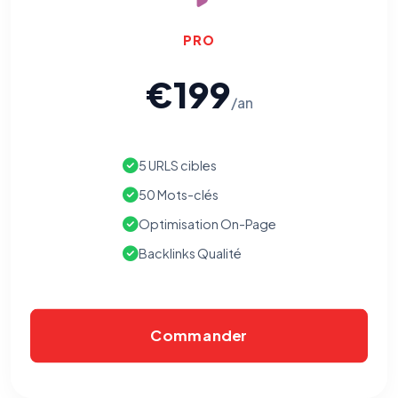
PRO
€199
/an
5 URLS cibles
50 Mots-clés
Optimisation On-Page
Backlinks Qualité
Commander