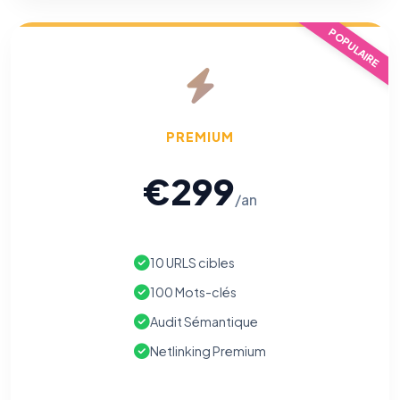
POPULAIRE
⚙️
PREMIUM
€299
Cookies essentiels
TOUJOURS ACTIF
/an
Nécessaires au fonctionnement du site : session, sécurité,
mémorisation de vos choix de consentement. Ils ne
peuvent pas être désactivés.
10 URLS cibles
Cookies analytiques
100 Mots-clés
Nous aident à comprendre comment vous utilisez le site
(pages visitées, durée de visite) pour l'améliorer. Données
Audit Sémantique
anonymisées via Google Analytics.
Netlinking Premium
Cookies marketing
Permettent d'afficher des publicités pertinentes et de