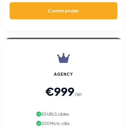
mesurer l'efficacité de nos campagnes (Google Ads,
Meta/Facebook). Vous pouvez les refuser sans impact sur
Commander
votre navigation.
Traceurs des courriels
HORS SITE WEB
Les e-mails peuvent contenir un pixel d'ouverture et des liens
traçants (Art. 82 loi Informatique et Libertés ; recommandation CNIL
pixels 2026 / FAQ juillet 2026).
Ce suivi n'est pas géré par ce
bandeau cookies
(cadre distinct du site web). Pour vous y
opposer : utilisez le
lien dédié en pied de chaque courriel
(« Pour
vous opposer à ce suivi ») — sans vous désinscrire des envois — ou
écrivez à
contact@logicielreferencement.com
. Détail :
Politique de
confidentialité
(section Traceurs dans les Courriels).
AGENCY
€999
/an
50 URLS cibles
200 Mots-clés