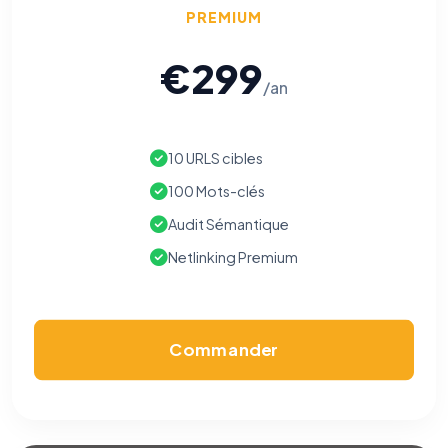
PREMIUM
€299
/an
10 URLS cibles
100 Mots-clés
Audit Sémantique
Netlinking Premium
Commander