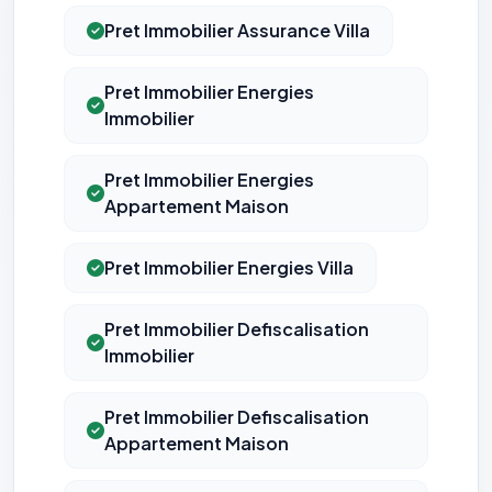
Pret Immobilier Assurance Villa
Pret Immobilier Energies
Immobilier
Pret Immobilier Energies
⚙️
Appartement Maison
Cookies essentiels
TOUJOURS ACTIF
Pret Immobilier Energies Villa
Nécessaires au fonctionnement du site : session, sécurité,
mémorisation de vos choix de consentement. Ils ne
peuvent pas être désactivés.
Pret Immobilier Defiscalisation
Immobilier
Cookies analytiques
Nous aident à comprendre comment vous utilisez le site
(pages visitées, durée de visite) pour l'améliorer. Données
Pret Immobilier Defiscalisation
anonymisées via Google Analytics.
Appartement Maison
Cookies marketing