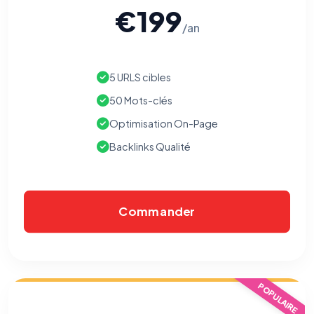
€199
/an
5 URLS cibles
50 Mots-clés
Optimisation On-Page
Backlinks Qualité
Commander
⚙️
Cookies essentiels
POPULAIRE
TOUJOURS ACTIF
Nécessaires au fonctionnement du site : session, sécurité,
mémorisation de vos choix de consentement. Ils ne