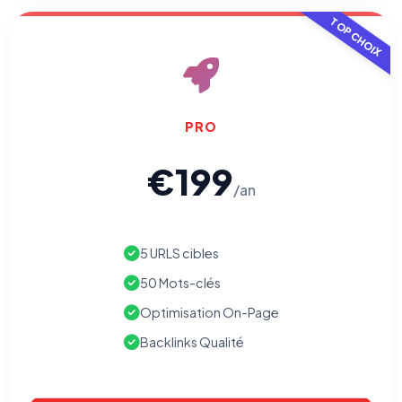
pixels 2026 / FAQ juillet 2026).
Ce suivi n'est pas géré par ce
bandeau cookies
(cadre distinct du site web). Pour vous y
TOP CHOIX
opposer : utilisez le
lien dédié en pied de chaque courriel
(« Pour
vous opposer à ce suivi ») — sans vous désinscrire des envois — ou
écrivez à
contact@logicielreferencement.com
. Détail :
Politique de
confidentialité
(section Traceurs dans les Courriels).
PRO
€199
/an
5 URLS cibles
50 Mots-clés
Optimisation On-Page
Backlinks Qualité