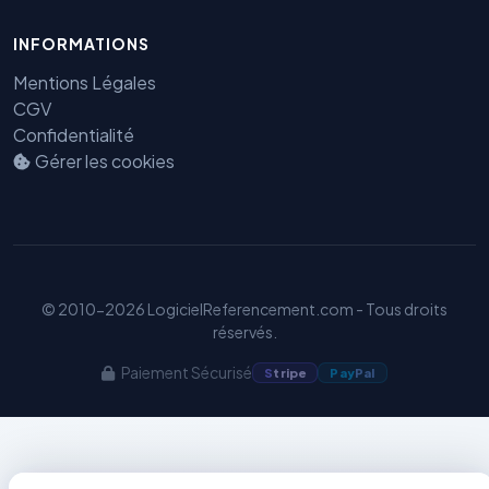
INFORMATIONS
Mentions Légales
Benjamin — Agent IA SEO &
CGV
GEO
Confidentialité
Gérer les cookies
© 2010-2026 LogicielReferencement.com - Tous droits
réservés.
Paiement Sécurisé
S
tripe
Pay
Pal