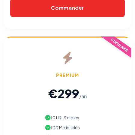
Commander
POPULAIRE
PREMIUM
€299
/an
10 URLS cibles
100 Mots-clés