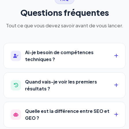
Questions fréquentes
Tout ce que vous devez savoir avant de vous lancer.
Ai-je besoin de compétences
techniques ?
Absolument pas. Notre logiciel a été conçu pour
être accessible à
tous les profils
: artisans,
Quand vais-je voir les premiers
commerçants, auto-entrepreneurs, PME ou
résultats ?
agences. Pas de code, pas de configuration
La plupart de nos utilisateurs observent une
complexe — vous renseignez l'adresse de votre
amélioration de leur positionnement en
4 à 6
site, décrivez votre activité, et le logiciel gère tout
Quelle est la différence entre SEO et
semaines
. Le référencement est un marathon, pas
en automatique 24h/24.
GEO ?
un sprint — mais notre logiciel
accélère