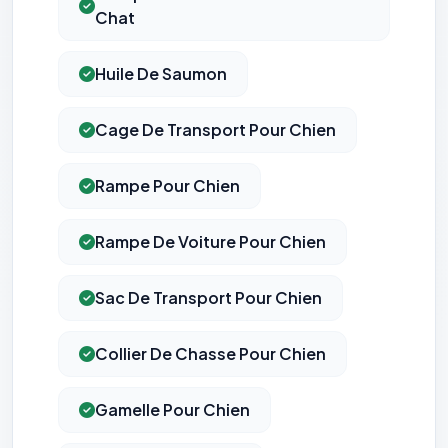
Chat
Huile De Saumon
Cage De Transport Pour Chien
Rampe Pour Chien
⚙️
Rampe De Voiture Pour Chien
Cookies essentiels
TOUJOURS ACTIF
Nécessaires au fonctionnement du site : session, sécurité,
Sac De Transport Pour Chien
mémorisation de vos choix de consentement. Ils ne
peuvent pas être désactivés.
Collier De Chasse Pour Chien
Cookies analytiques
Nous aident à comprendre comment vous utilisez le site
(pages visitées, durée de visite) pour l'améliorer. Données
Gamelle Pour Chien
anonymisées via Google Analytics.