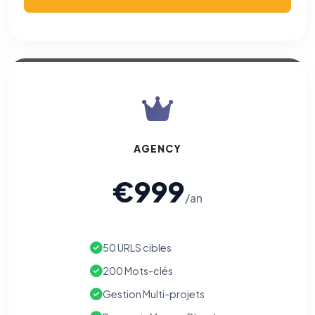
AGENCY
€999
/an
50 URLS cibles
200 Mots-clés
Gestion Multi-projets