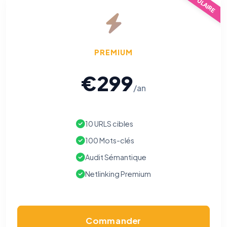
POPULAIRE
PREMIUM
€299
/an
10 URLS cibles
100 Mots-clés
Audit Sémantique
Netlinking Premium
Commander