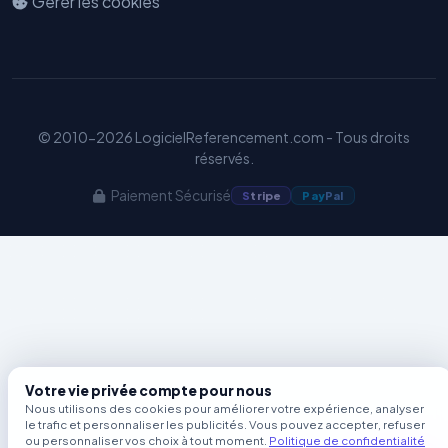
Gérer les cookies
Benjamin — Agent IA SEO &
GEO
© 2010-2026 LogicielReferencement.com - Tous droits
réservés.
Paiement Sécurisé
S
tripe
Pay
Pal
Votre vie privée compte pour nous
Nous utilisons des cookies pour améliorer votre expérience, analyser
le trafic et personnaliser les publicités. Vous pouvez accepter, refuser
ou personnaliser vos choix à tout moment.
Politique de confidentialité