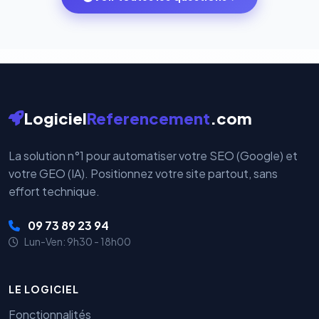
votre historique.
par nos serveurs — elles sont gérées directement et
cryptées par ces plateformes certifiées PCI DSS.
Logiciel
Referencement
.com
La solution n°1 pour automatiser votre SEO (Google) et
votre GEO (IA). Positionnez votre site partout, sans
effort technique.
09 73 89 23 94
Lun-Ven: 9h30 - 18h00
LE LOGICIEL
Fonctionnalités