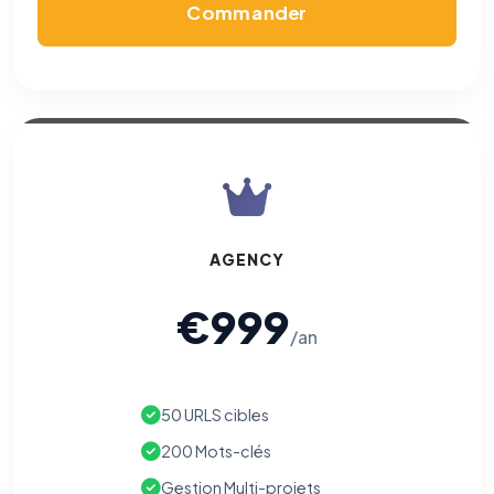
Commander
AGENCY
€999
/an
50 URLS cibles
200 Mots-clés
Gestion Multi-projets