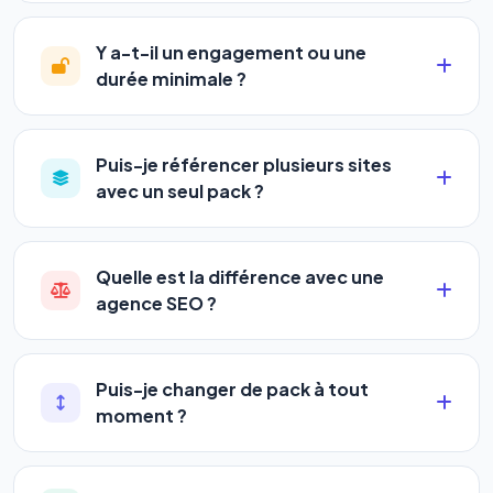
Le
SEO
(Search Engine Optimization) vous
considérablement votre progression
en
positionne sur les moteurs classiques : Google,
automatisant les actions SEO et GEO 24h/24. Vous
Y a-t-il un engagement ou une
Yahoo et Bing. Le
GEO
(Generative Engine
suivez l'évolution en temps réel depuis votre
durée minimale ?
Optimization) va plus loin : il fait en sorte que les IA
tableau de bord.
Aucun engagement.
Tous nos packs sont
génératives comme
ChatGPT, Gemini et
résiliables à tout moment, directement depuis votre
Perplexity
vous citent comme référence dans leurs
Puis-je référencer plusieurs sites
espace client en un clic, ou en nous contactant par
réponses. Notre logiciel est le seul à faire les deux
avec un seul pack ?
téléphone (09 73 89 23 94) ou via le support en
simultanément et automatiquement.
Oui ! Chaque pack couvre un nombre de sites
ligne. Pas de pénalités, pas de frais cachés. Votre
différent :
liberté est totale.
Quelle est la différence avec une
agence SEO ?
•
Standard
→ 1 URL
Une agence SEO facture en moyenne entre
500 et
•
Pro
→ jusqu'à 5 URLs
3 000€/mois
, sans garantie de résultats ni visibilité
•
Premium
→ jusqu'à 10 URLs
Puis-je changer de pack à tout
sur les IA. Notre logiciel vous donne accès aux
•
Agency
→ jusqu'à 50 URLs
moment ?
mêmes leviers d'optimisation dès
99€/an
, avec
Oui, la montée en gamme est immédiate et la
des résultats visibles en temps réel, un support
À mesure que vous montez en pack, vous