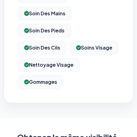
mesurer l'efficacité de nos campagnes (Google Ads,
Meta/Facebook). Vous pouvez les refuser sans impact sur
votre navigation.
Soin Des Mains
Traceurs des courriels
HORS SITE WEB
Soin Des Pieds
Les e-mails peuvent contenir un pixel d'ouverture et des liens
traçants (Art. 82 loi Informatique et Libertés ; recommandation CNIL
pixels 2026 / FAQ juillet 2026).
Ce suivi n'est pas géré par ce
Soin Des Cils
Soins Visage
bandeau cookies
(cadre distinct du site web). Pour vous y
opposer : utilisez le
lien dédié en pied de chaque courriel
(« Pour
vous opposer à ce suivi ») — sans vous désinscrire des envois — ou
écrivez à
contact@logicielreferencement.com
. Détail :
Politique de
Nettoyage Visage
confidentialité
(section Traceurs dans les Courriels).
Gommages