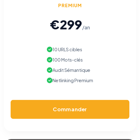
PREMIUM
€299
/an
10 URLS cibles
100 Mots-clés
Audit Sémantique
Netlinking Premium
Commander