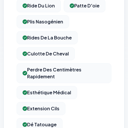
Ride Du Lion
Patte D'oie
Plis Nasogénien
Rides De La Bouche
⚙️
Culotte De Cheval
Cookies essentiels
TOUJOURS ACTIF
Nécessaires au fonctionnement du site : session, sécurité,
Perdre Des Centimètres
mémorisation de vos choix de consentement. Ils ne
peuvent pas être désactivés.
Rapidement
Cookies analytiques
Esthétique Médical
Nous aident à comprendre comment vous utilisez le site
(pages visitées, durée de visite) pour l'améliorer. Données
anonymisées via Google Analytics.
Extension Cils
Cookies marketing
Dé Tatouage
Permettent d'afficher des publicités pertinentes et de