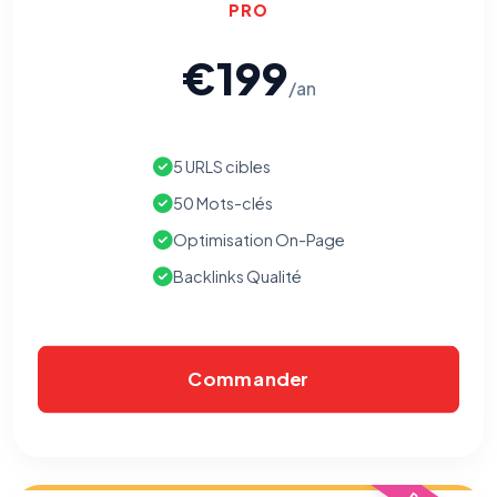
PRO
€199
/an
5 URLS cibles
50 Mots-clés
Optimisation On-Page
Backlinks Qualité
Commander
⚙️
Cookies essentiels
TOUJOURS ACTIF
Nécessaires au fonctionnement du site : session, sécurité,