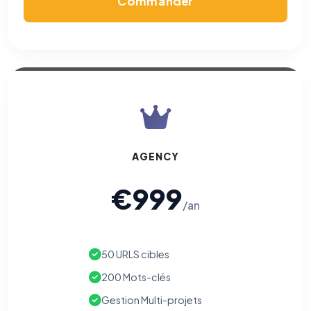
Commander
AGENCY
€999
/an
50 URLS cibles
200 Mots-clés
Gestion Multi-projets