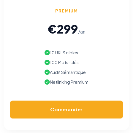
PREMIUM
€299
/an
10 URLS cibles
100 Mots-clés
Audit Sémantique
Netlinking Premium
Commander