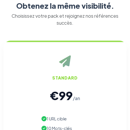
Obtenez la même visibilité.
Choisissez votre pack et rejoignez nos références
succès.
⚙️
Cookies essentiels
TOUJOURS ACTIF
Nécessaires au fonctionnement du site : session, sécurité,
mémorisation de vos choix de consentement. Ils ne
peuvent pas être désactivés.
STANDARD
Cookies analytiques
€99
Nous aident à comprendre comment vous utilisez le site
(pages visitées, durée de visite) pour l'améliorer. Données
/an
anonymisées via Google Analytics.
Cookies marketing
1 URL cible
Permettent d'afficher des publicités pertinentes et de
mesurer l'efficacité de nos campagnes (Google Ads,
10 Mots-clés