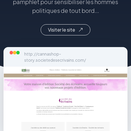
pamphlet pour sensibiliser les hommes
politiques de tout bord...
Visiter le site
http://cannashop-
story.societedesecrivains.com/