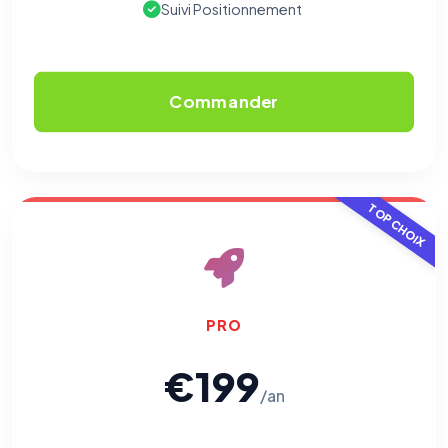
Suivi Positionnement
Commander
TOP CHOIX
PRO
€199
/an