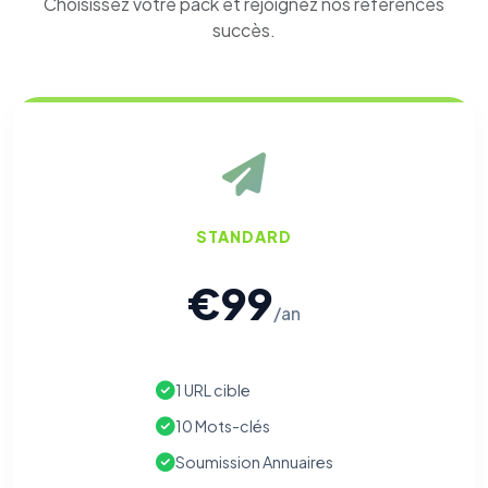
Choisissez votre pack et rejoignez nos références
succès.
STANDARD
€99
/an
1 URL cible
10 Mots-clés
Soumission Annuaires