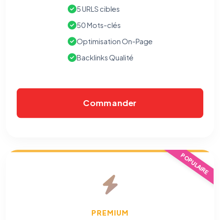
5 URLS cibles
50 Mots-clés
Optimisation On-Page
Backlinks Qualité
Commander
⚙️
POPULAIRE
Cookies essentiels
TOUJOURS ACTIF
Nécessaires au fonctionnement du site : session, sécurité,
mémorisation de vos choix de consentement. Ils ne
peuvent pas être désactivés.
PREMIUM