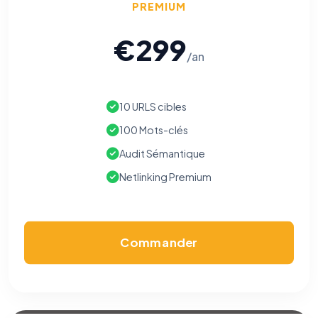
PREMIUM
€299
/an
10 URLS cibles
100 Mots-clés
Audit Sémantique
Netlinking Premium
Commander