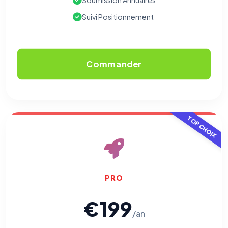
Soumission Annuaires
Suivi Positionnement
Commander
TOP CHOIX
PRO
€199
/an