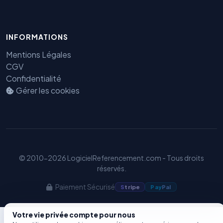
Benjamin — Agent IA SEO &
INFORMATIONS
GEO
Mentions Légales
CGV
Confidentialité
Gérer les cookies
© 2010-2026 LogicielReferencement.com - Tous droits
réservés.
Paiement Sécurisé
S
tripe
Pay
Pal
Votre vie privée compte pour nous