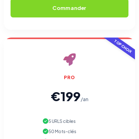
Commander
⚙️
Cookies essentiels
TOUJOURS ACTIF
TOP CHOIX
Nécessaires au fonctionnement du site : session, sécurité,
mémorisation de vos choix de consentement. Ils ne
peuvent pas être désactivés.
Cookies analytiques
Nous aident à comprendre comment vous utilisez le site
PRO
(pages visitées, durée de visite) pour l'améliorer. Données
anonymisées via Google Analytics.
€199
/an
Cookies marketing
Permettent d'afficher des publicités pertinentes et de
mesurer l'efficacité de nos campagnes (Google Ads,
Meta/Facebook). Vous pouvez les refuser sans impact sur
5 URLS cibles
votre navigation.
50 Mots-clés
Traceurs des courriels
HORS SITE WEB