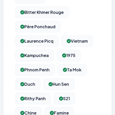
Bitter Khmer Rouge
Père Ponchaud
Laurence Picq
Vietnam
Kampuchea
1975
Phnom Penh
Ta Mok
Duch
Hun Sen
Rithy Panh
S21
Chine
Famine