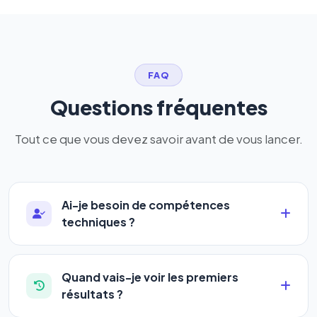
FAQ
Questions fréquentes
Tout ce que vous devez savoir avant de vous lancer.
Ai-je besoin de compétences
techniques ?
Absolument pas. Notre logiciel a été conçu pour
être accessible à
tous les profils
: artisans,
Quand vais-je voir les premiers
commerçants, auto-entrepreneurs, PME ou
résultats ?
agences. Pas de code, pas de configuration