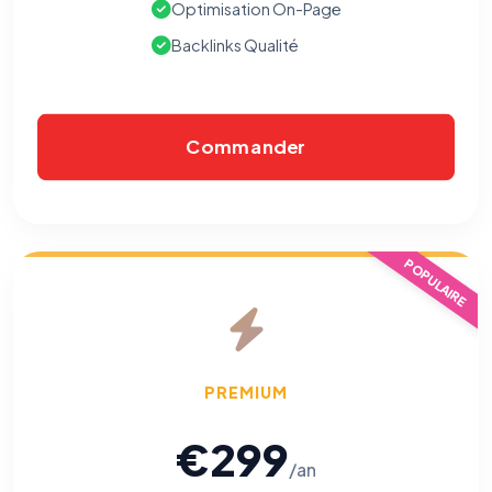
Optimisation On-Page
Les e-mails peuvent contenir un pixel d'ouverture et des liens
traçants (Art. 82 loi Informatique et Libertés ; recommandation CNIL
Backlinks Qualité
pixels 2026 / FAQ juillet 2026).
Ce suivi n'est pas géré par ce
bandeau cookies
(cadre distinct du site web). Pour vous y
opposer : utilisez le
lien dédié en pied de chaque courriel
(« Pour
vous opposer à ce suivi ») — sans vous désinscrire des envois — ou
écrivez à
contact@logicielreferencement.com
. Détail :
Politique de
confidentialité
(section Traceurs dans les Courriels).
Commander
POPULAIRE
PREMIUM
€299
/an