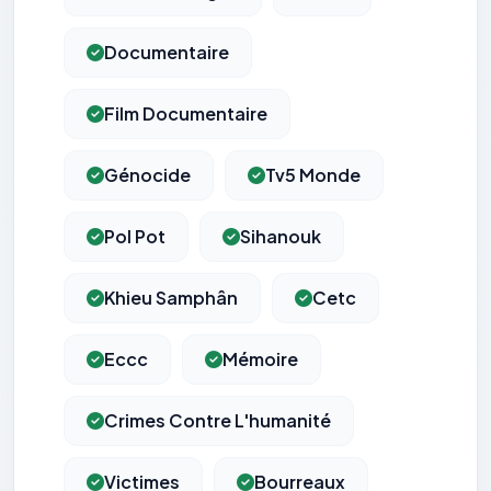
Documentaire
Film Documentaire
Génocide
Tv5 Monde
Pol Pot
Sihanouk
Khieu Samphân
Cetc
Eccc
Mémoire
Crimes Contre L'humanité
Victimes
Bourreaux