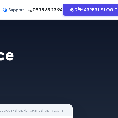
09 73 89 23 94
🚀 DÉMARRER LE LOGIC
Support
ce
boutique-shop-brice.myshopify.com