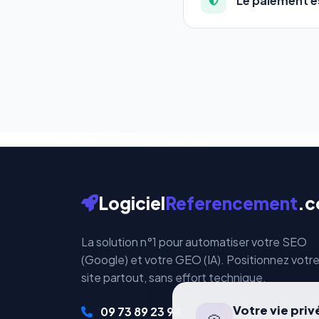
Le paiement es
qui correspond à vos a
Totalement. Nous utili
Vos données bancaires 
par ces plateformes ce
Logiciel
Referencement
.
La solution n°1 pour automatiser votre SEO
(Google) et votre GEO (IA). Positionnez votr
site partout, sans effort technique.
Votre vie pri
09 73 89 23 94