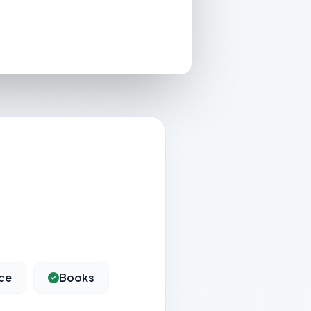
ice
Books