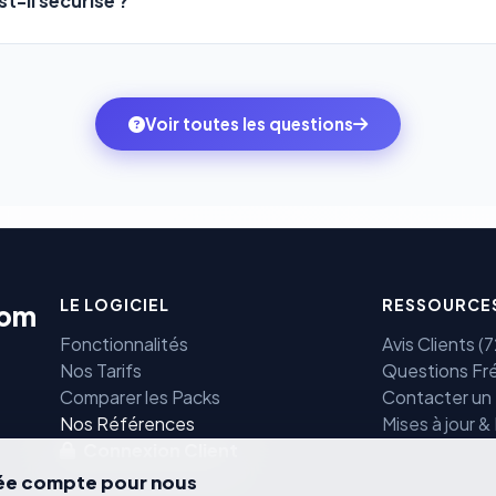
t-il sécurisé ?
mbitions du moment — sans perdre vos données ni votre histori
sons
Stripe
et
PayPal
, deux des systèmes de paiement les plus
ne transitent jamais par nos serveurs — elles sont gérées dir
rtifiées PCI DSS.
Voir toutes les questions
LE LOGICIEL
RESSOURCE
com
Fonctionnalités
Avis Clients 
Nos Tarifs
Questions Fr
Comparer les Packs
Contacter un
e
Nos Références
Mises à jour &
Connexion Client
vée compte pour nous