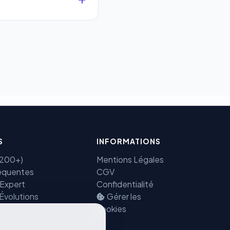
que.
 sécurisés au monde.
ectement et cryptées
Benjamin — Agent IA SEO &
GEO
S
INFORMATIONS
(7200+)
Mentions Légales
équentes
CGV
 Expert
Confidentialité
 Évolutions
Gérer les
cookies