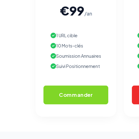
€99
/an
1 URL cible
10 Mots-clés
Soumission Annuaires
Suivi Positionnement
Commander