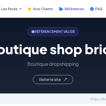
Les Packs
Avis Clients
Références
FAQ
RÉFÉRENCEMENT VALIDÉ
outique shop bri
Boutique dropshipping
Visiter le site
https://