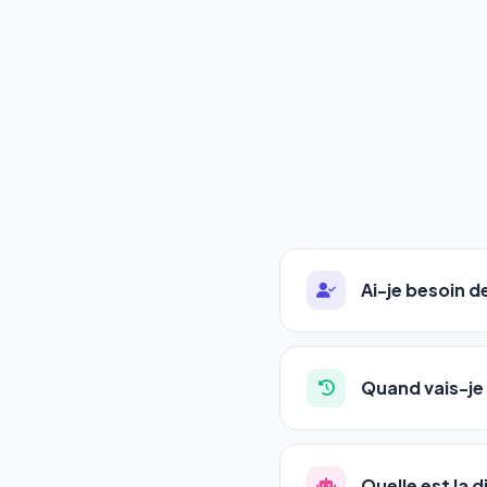
Ai-je besoin 
Absolument pas. Notre 
auto-entrepreneurs, P
Quand vais-je 
l'adresse de votre site,
La plupart de nos utili
référencement est un ma
Quelle est la 