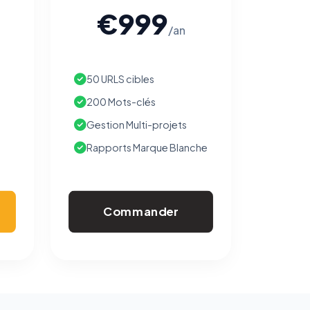
€999
/an
50 URLS cibles
200 Mots-clés
Gestion Multi-projets
Rapports Marque Blanche
Commander