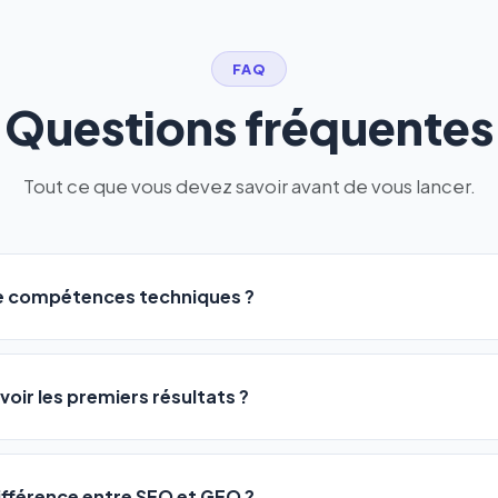
FAQ
Questions fréquentes
Tout ce que vous devez savoir avant de vous lancer.
de compétences techniques ?
logiciel a été conçu pour être accessible à
tous les profils
: a
ME ou agences. Pas de code, pas de configuration complexe —
voir les premiers résultats ?
 décrivez votre activité, et le logiciel gère tout en automatiqu
sateurs observent une amélioration de leur positionnement en
4 
rathon, pas un sprint — mais notre logiciel
accélère considér
différence entre SEO et GEO ?