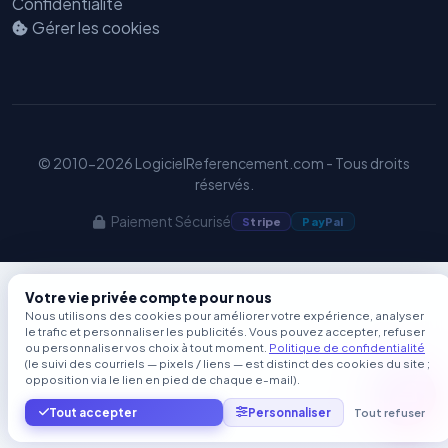
Confidentialité
Gérer les cookies
© 2010-2026 LogicielReferencement.com - Tous droits
réservés.
Paiement Sécurisé
S
tripe
Pay
Pal
Votre vie privée compte pour nous
Nous utilisons des cookies pour améliorer votre expérience, analyser
le trafic et personnaliser les publicités. Vous pouvez accepter, refuser
ou personnaliser vos choix à tout moment.
Politique de confidentialité
(le suivi des courriels — pixels / liens — est distinct des cookies du site ;
opposition via le lien en pied de chaque e-mail).
Tout accepter
Personnaliser
Tout refuser