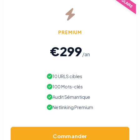
POPULAIRE
PREMIUM
€299
/an
10 URLS cibles
100 Mots-clés
Audit Sémantique
Netlinking Premium
⚙️
Cookies essentiels
TOUJOURS ACTIF
Nécessaires au fonctionnement du site : session, sécurité,
Commander
mémorisation de vos choix de consentement. Ils ne