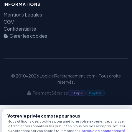
INFORMATIONS
Benjamin — Agent IA SEO &
GEO
Mentions Légales
CGV
Confidentialité
Gérer les cookies
© 2010-2026 LogicielReferencement.com - Tous droits
réservés.
Paiement Sécurisé
S
tripe
Pay
Pal
Votre vie privée compte pour nous
Nous utilisons des cookies pour améliorer votre expérience, analyser
le trafic et personnaliser les publicités. Vous pouvez accepter, refuser
ou personnaliser vos choix à tout moment.
Politique de confidentialité