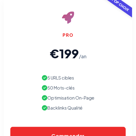
TOP CHOIX
PRO
€199
/an
⚙️
5 URLS cibles
Cookies essentiels
TOUJOURS ACTIF
Nécessaires au fonctionnement du site : session, sécurité,
50 Mots-clés
mémorisation de vos choix de consentement. Ils ne
peuvent pas être désactivés.
Optimisation On-Page
Backlinks Qualité
Cookies analytiques
Nous aident à comprendre comment vous utilisez le site
(pages visitées, durée de visite) pour l'améliorer. Données
anonymisées via Google Analytics.
Commander