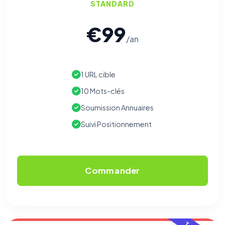
STANDARD
€99
/an
1 URL cible
10 Mots-clés
Soumission Annuaires
Suivi Positionnement
Commander