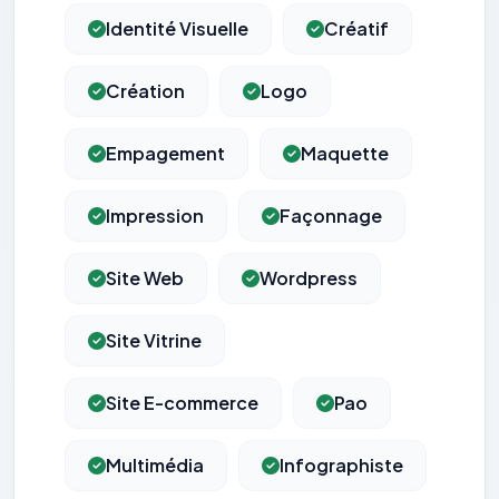
Identité Visuelle
Créatif
Création
Logo
Empagement
Maquette
Impression
Façonnage
Site Web
Wordpress
Site Vitrine
Site E-commerce
Pao
Multimédia
Infographiste