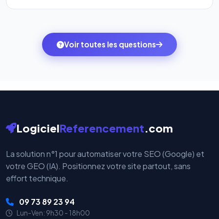
l'onglet
« Migrer votre pack »
pour basculer en
Totalement. Nous utilisons
Stripe
et
PayPal
, deux
quelques clics vers le pack qui correspond à vos
des systèmes de paiement les plus sécurisés au
ambitions du moment — sans perdre vos données ni
monde. Vos données bancaires ne transitent jamais
Voir toutes les questions
votre historique.
par nos serveurs — elles sont gérées directement et
cryptées par ces plateformes certifiées PCI DSS.
Logiciel
Referencement
.com
La solution n°1 pour automatiser votre SEO (Google) et
votre GEO (IA). Positionnez votre site partout, sans
effort technique.
09 73 89 23 94
Lun-Ven: 9h30 - 18h00