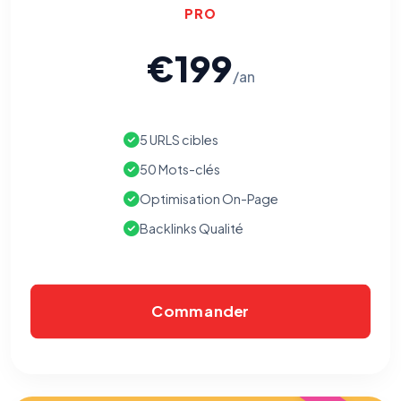
PRO
€199
/an
5 URLS cibles
50 Mots-clés
Optimisation On-Page
Backlinks Qualité
Commander
⚙️
Cookies essentiels
TOUJOURS ACTIF