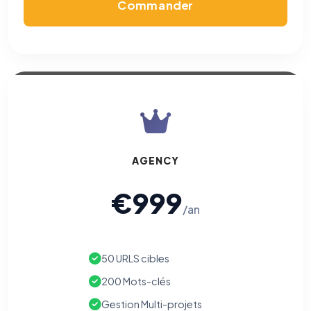
Commander
AGENCY
€999
/an
50 URLS cibles
200 Mots-clés
Gestion Multi-projets