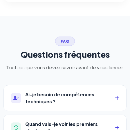
FAQ
Questions fréquentes
Tout ce que vous devez savoir avant de vous lancer.
Ai-je besoin de compétences
techniques ?
Absolument pas. Notre logiciel a été conçu pour
être accessible à
tous les profils
: artisans,
Quand vais-je voir les premiers
commerçants, auto-entrepreneurs, PME ou