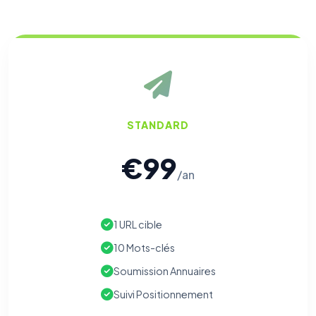
STANDARD
€99
/an
1 URL cible
10 Mots-clés
Soumission Annuaires
Suivi Positionnement