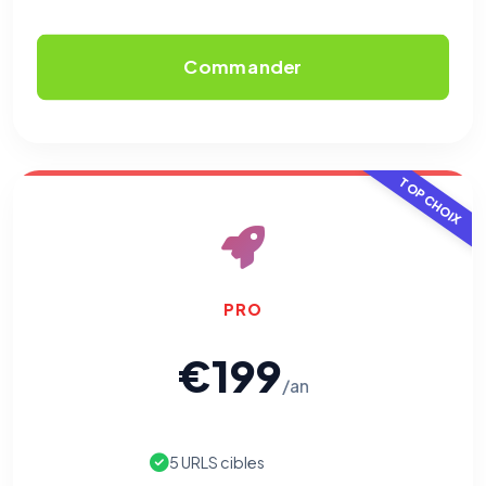
Commander
TOP CHOIX
PRO
€199
/an
5 URLS cibles