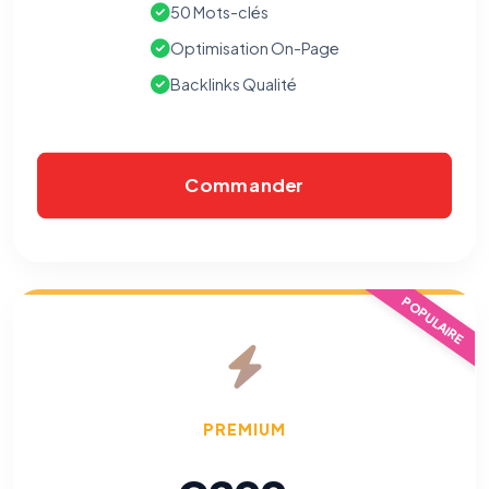
50 Mots-clés
Optimisation On-Page
Backlinks Qualité
Commander
⚙️
POPULAIRE
Cookies essentiels
TOUJOURS ACTIF
Nécessaires au fonctionnement du site : session, sécurité,
mémorisation de vos choix de consentement. Ils ne
peuvent pas être désactivés.
PREMIUM
Cookies analytiques