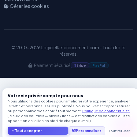
Gérer les cookies
© 2010-2026 LogicielReferencement.com - Tous droits
réservés.
Paiement Sécurisé
S
tripe
Pay
Pal
Votre vie privée compte pour nous
Nous utilisons des cookies pour améliorer votre expérience, analyser
le trafic et personnaliser les publicités. Vous pouvez accepter, refuser
ou personnaliser vos choix à tout moment.
Politique de confidentialité
(le suivi des courriels — pixels / liens — est distinct des cookies du site ;
opposition via le lien en pied de chaque e-mail).
Tout accepter
Personnaliser
Tout refuser