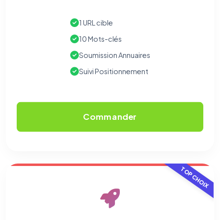
1 URL cible
10 Mots-clés
Soumission Annuaires
Suivi Positionnement
⚙️
Cookies essentiels
TOUJOURS ACTIF
Commander
Nécessaires au fonctionnement du site : session, sécurité,
mémorisation de vos choix de consentement. Ils ne
peuvent pas être désactivés.
Cookies analytiques
TOP CHOIX
Nous aident à comprendre comment vous utilisez le site
(pages visitées, durée de visite) pour l'améliorer. Données
anonymisées via Google Analytics.
Cookies marketing