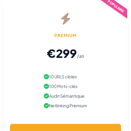
POPULAIRE
PREMIUM
€299
/an
10 URLS cibles
100 Mots-clés
Audit Sémantique
Netlinking Premium