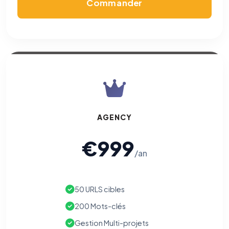
Commander
AGENCY
€999
/an
50 URLS cibles
200 Mots-clés
Gestion Multi-projets