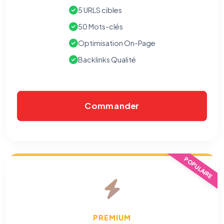
5 URLS cibles
50 Mots-clés
Optimisation On-Page
Backlinks Qualité
Commander
⚙️
POPULAIRE
Cookies essentiels
TOUJOURS ACTIF
Nécessaires au fonctionnement du site : session, sécurité,
mémorisation de vos choix de consentement. Ils ne
peuvent pas être désactivés.
PREMIUM