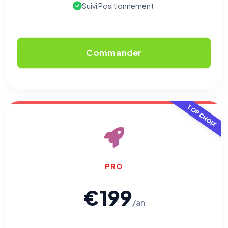
Suivi Positionnement
Commander
TOP CHOIX
PRO
€199
/an