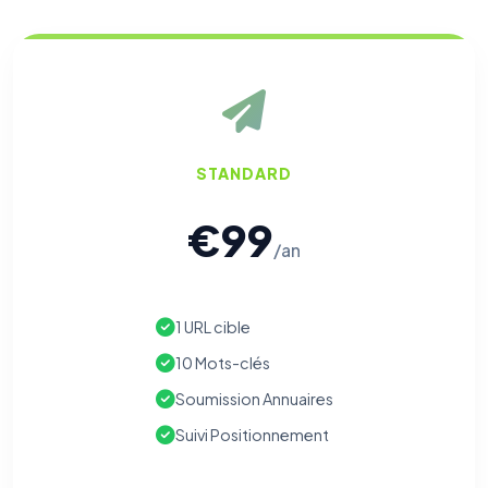
STANDARD
€99
/an
1 URL cible
10 Mots-clés
Soumission Annuaires
Suivi Positionnement