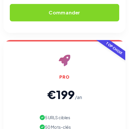
Commander
TOP CHOIX
PRO
€199
/an
5 URLS cibles
50 Mots-clés