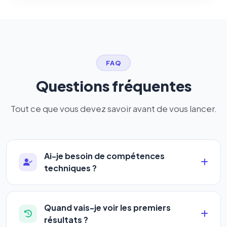
FAQ
Questions fréquentes
Tout ce que vous devez savoir avant de vous lancer.
Ai-je besoin de compétences
techniques ?
Absolument pas. Notre logiciel a été conçu pour
être accessible à
tous les profils
: artisans,
Quand vais-je voir les premiers
commerçants, auto-entrepreneurs, PME ou
résultats ?